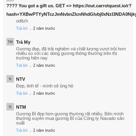
???? You got a gift us. GЕТ => https://out.carrotquest.io/r?
hash=YXBwPTYyNTczJmNvbnZlcnNhdGlvbj0xNzI3NDA0Nj
oditzh
.
Trả lời
2 năm trước
Trà My
TM
Gương đẹp, đã trải nghiệm và chất lượng vượt trội hơn
nhiều so với các dòng gương thông thường trên thị
trường hiện nay
.
Trả lời
2 năm trước
NTV
N
Đẹp, tinh tế - mình sẽ ủng hộ
.
Trả lời
2 năm trước
NTM
N
Gương Bỉ đẹp hơn gương thường rất nhiều. Bên mình
thường xuyên mua gương Bỉ của Công ty Navado sản
xuất
.
Trả lời
2 năm trước