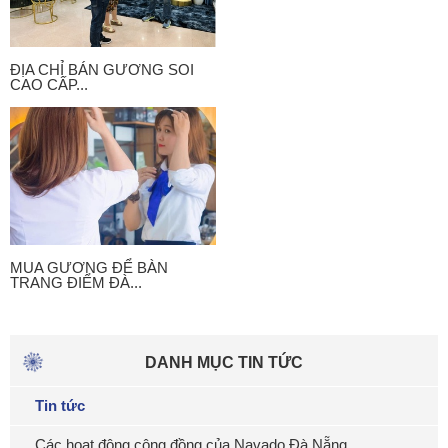
ĐỊA CHỈ BÁN GƯƠNG SOI
CAO CẤP...
MUA GƯƠNG ĐỂ BÀN
TRANG ĐIỂM ĐÀ...
DANH MỤC TIN TỨC
Tin tức
Các hoạt động cộng đồng của Navado Đà Nẵng