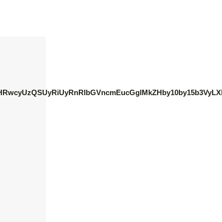
odHRwcyUzQSUyRiUyRnRlbGVncmEucGglMkZHby10by15b3VyL