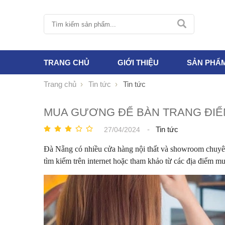
TRANG CHỦ
GIỚI THIỆU
SẢN PHẨ
Trang chủ
Tin tức
Tin tức
MUA GƯƠNG ĐỂ BÀN TRANG ĐIỂ
-
Tin tức
27/04/2024
Đà Nẵng có nhiều cửa hàng nội thất và showroom chuyên
tìm kiếm trên internet hoặc tham khảo từ các địa điểm m