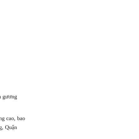
om gương
ng cao, bao
g, Quận