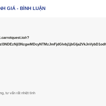
NH GIÁ - BÌNH LUẬN
.carrotquest.io/r?
zI3NDEzNjI3NzgwMDcyNTMzJmFjdGlvbj1jbGlja2VkJnVybD1
, tư vấn rất nhiệt tình