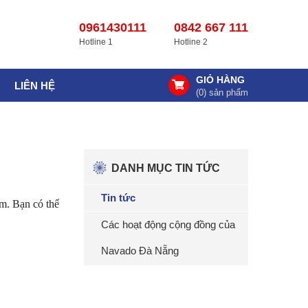
0961430111
0842 667 111
Hotline 1
Hotline 2
GIỎ HÀNG
LIÊN HỆ
(
0
) sản phẩm
DANH MỤC TIN TỨC
Tin tức
m. Bạn có thể
Các hoạt động cộng đồng của
Navado Đà Nẵng