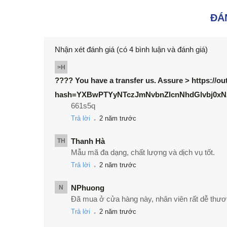
ĐÁ
Nhận xét đánh giá
(có 4 bình luận và đánh giá)
>H
???? You have a transfer us. Assure > https://out
hash=YXBwPTYyNTczJmNvbnZlcnNhdGlvbj0xN
661s5q
.
Trả lời
2 năm trước
Thanh Hà
TH
Mẫu mã đa dạng, chất lượng và dịch vụ tốt.
.
Trả lời
2 năm trước
NPhuong
N
Đã mua ở cửa hàng này, nhân viên rất dễ thương
.
Trả lời
2 năm trước