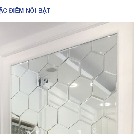
ẶC ĐIỂM NỔI BẬT