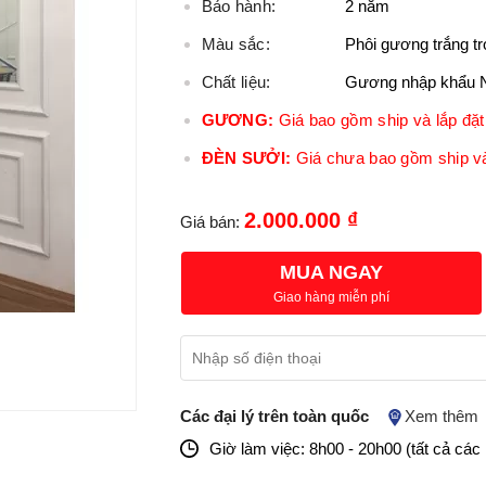
Bảo hành:
2 năm
Màu sắc:
Phôi gương trắng tr
Chất liệu:
Gương nhập khẩu 
GƯƠNG:
Giá bao gồm ship và lắp đặt 
ĐÈN SƯỞI:
Giá chưa bao gồm ship và
2.000.000 ₫
Giá bán:
MUA NGAY
Giao hàng miễn phí
Các đại lý trên toàn quốc
Xem thêm
Giờ làm việc: 8h00 - 20h00 (tất cả các