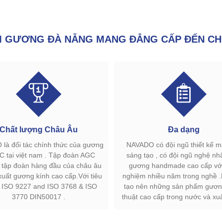
GƯƠNG ĐÀ NẴNG MANG ĐẲNG CẤP ĐẾN CH
Chất lượng Châu Âu
Đa dạng
là đối tác chính thức của gương
NAVADO có đội ngũ thiết kế 
C tại việt nam . Tập đoàn AGC
sáng tạo , có đội ngũ nghệ nh
à tập đoàn hàng đầu của châu âu
gương handmade cao cấp với
xuất gương kính cao cấp.Với tiêu
nghiệm nhiều năm trong nghề 
 ISO 9227 and ISO 3768 & ISO
tạo nên những sản phẩm gươn
3770 DIN50017 .
thuật cao cấp trong nước và xu