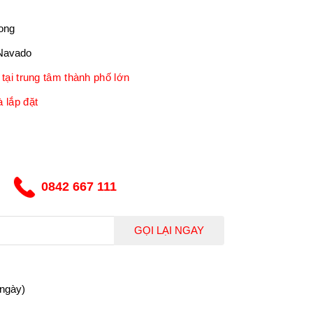
ong
Navado
tại trung tâm thành phố lớn
 lắp đặt
0842 667 111
GỌI LẠI NGAY
 ngày)