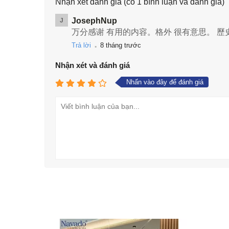
Nhận xét đánh giá
(có 1 bình luận và đánh giá)
JosephNup
J
万分感谢 有用的内容。格外 很有意思。 歷史
.
Trả lời
8 tháng trước
Nhận xét và đánh giá
Nhấn vào đây để đánh giá