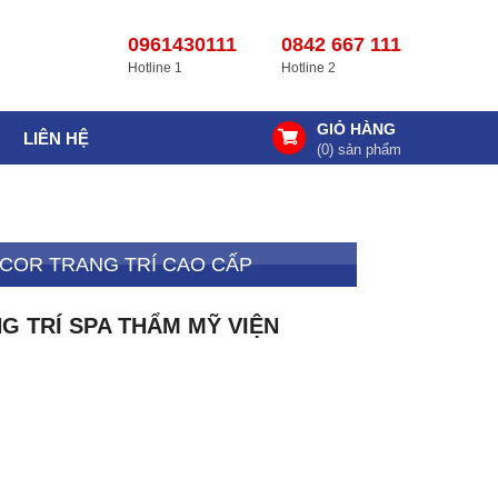
0961430111
0842 667 111
Hotline 1
Hotline 2
GIỎ HÀNG
LIÊN HỆ
(
0
) sản phẩm
COR TRANG TRÍ CAO CẤP
 TRÍ SPA THẨM MỸ VIỆN