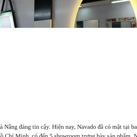
à Nẵng đáng tin cậy. Hiện nay, Navado đã có mặt tại b
 Hồ Chí Minh, có đến 5 showroom trưng bày sản phẩm.