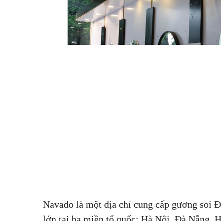
Navado là một địa chỉ cung cấp gương soi Đ
lớn tại ba miền tổ quốc: Hà Nội, Đà Nẵng,