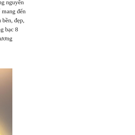
ững nguyên
để mang đến
 bền, đẹp,
ng bạc 8
gương