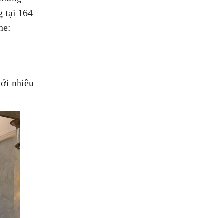
 tại 164
ne:
với nhiều