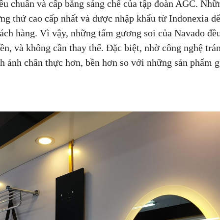
iêu chuẩn và cấp bằng sáng chế của tập đoàn AGC. Nh
hững thứ cao cấp nhất và được nhập khẩu từ Indonexia 
ch hàng. Vì vậy, những tấm gương soi của Navado đều
n, và không cần thay thế. Đặc biệt, nhờ công nghệ trá
nh ảnh chân thực hơn, bền hơn so với những sản phẩm 