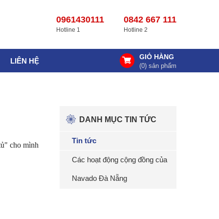
0961430111
0842 667 111
Hotline 1
Hotline 2
GIỎ HÀNG
LIÊN HỆ
(
0
) sản phẩm
DANH MỤC TIN TỨC
Tin tức
tủ" cho mình
Các hoạt động cộng đồng của
Navado Đà Nẵng