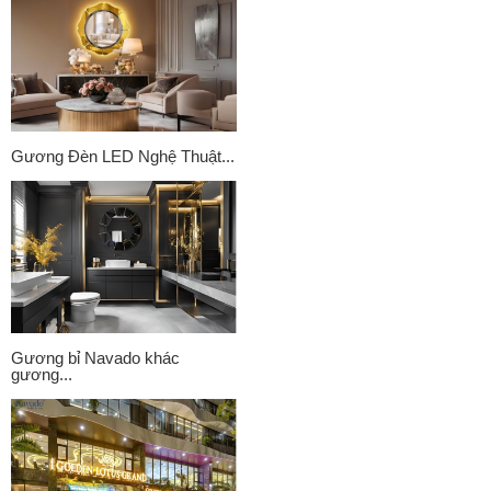
Gương Đèn LED Nghệ Thuật...
Gương bỉ Navado khác
gương...