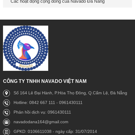
Các hoạt động cộng đồng của Navado Đà Nẵng
CÔNG TY TNHH NAVADO VIỆT NAM
Số 164 Lê Đại Hành, P.Hòa Thọ Đông, Q.Cẩm Lệ, Đà Nẵng
Hotline: 0842 667 111 - 0961430111
Phản hồi dịch vụ: 0961430111
navadodana164@gmail.com
GPKD: 0106611038 - ngày cấp: 31/07/2014