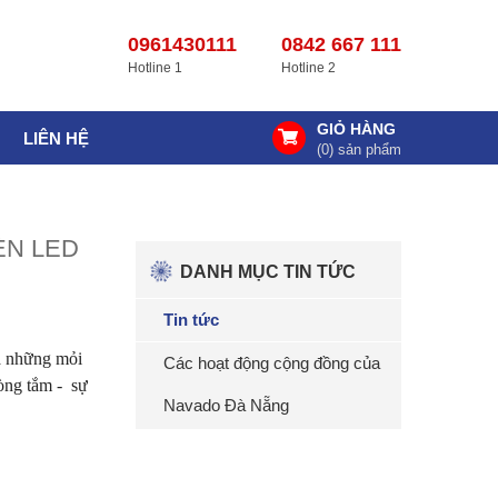
0961430111
0842 667 111
Hotline 1
Hotline 2
GIỎ HÀNG
LIÊN HỆ
(
0
) sản phẩm
ÈN LED
DANH MỤC TIN TỨC
Tin tức
ửa những mỏi
Các hoạt động cộng đồng của
òng tắm - sự
Navado Đà Nẵng