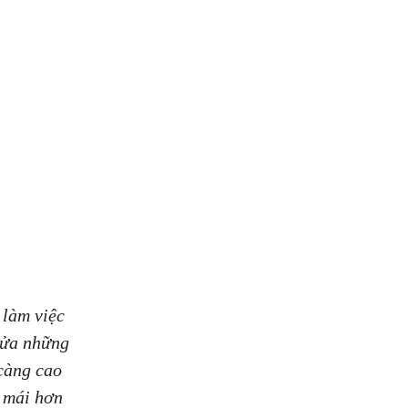
 làm việc
 rửa những
 càng cao
i mái hơn