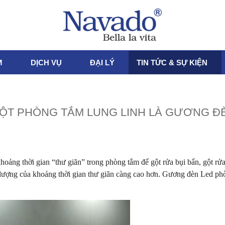
M
DỊCH VỤ
ĐẠI LÝ
TIN TỨC & SỰ KIỆN
ỘT PHÒNG TẮM LUNG LINH LÀ GƯƠNG Đ
hoảng thời gian “thư giãn” trong phòng tắm để gột rửa bụi bẩn, gột r
t lượng của khoảng thời gian thư giãn càng cao hơn. Gương đèn Led ph