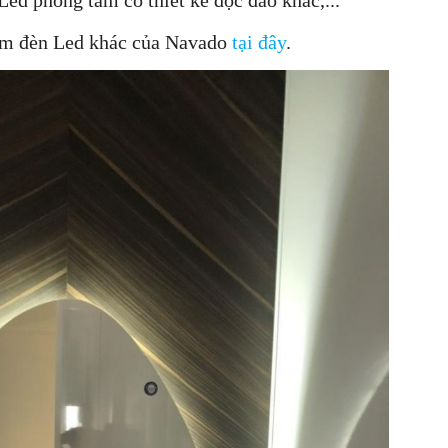
ắm đèn Led khác của Navado
tại đây
.