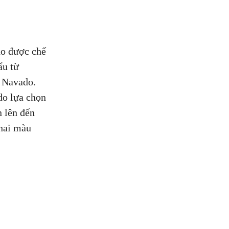
do được chế
ẩu từ
a Navado.
do lựa chọn
n lên đến
 hai màu