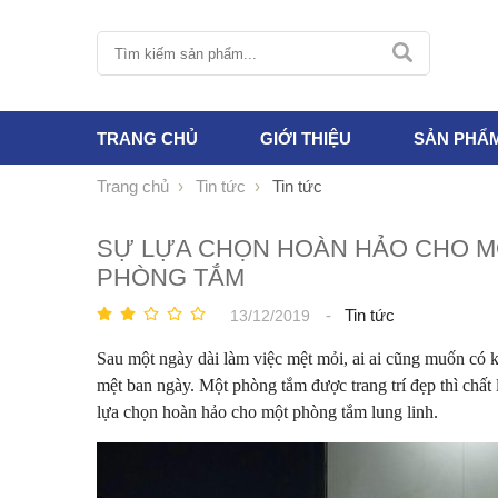
TRANG CHỦ
GIỚI THIỆU
SẢN PHẨ
Trang chủ
Tin tức
Tin tức
SỰ LỰA CHỌN HOÀN HẢO CHO M
PHÒNG TẮM
-
Tin tức
13/12/2019
Sau một ngày dài làm việc mệt mỏi, ai ai cũng muốn có k
mệt ban ngày. Một phòng tắm được trang trí đẹp thì chấ
lựa chọn hoàn hảo cho một phòng tắm lung linh.