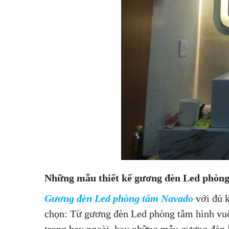
Những mẫu thiết kế gương đèn Led phòn
Gương đèn Led phòng tắm Navado
với đủ k
chọn: Từ gương đèn Led phòng tắm hình vuô
trong hay ngoài, hay những mẫu gương đèn L