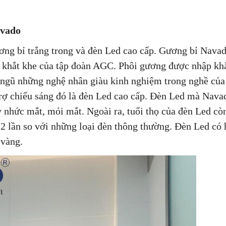
avado
ng bỉ trắng trong và đèn Led cao cấp. Gương bỉ Nava
ẩn khắt khe của tập đoàn AGC. Phôi gương được nhập kh
ội ngũ những nghệ nhân giàu kinh nghiệm trong nghề củ
rợ chiếu sáng đó là đèn Led cao cấp. Đèn Led mà Nava
y nhức mắt, mỏi mắt. Ngoài ra, tuổi thọ của đèn Led cò
 2 lần so với những loại đèn thông thường. Đèn Led có
 vàng.