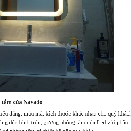
g tắm của Navado
iểu dáng, mẫu mã, kích thước khác nhau cho quý khác
ng đến hình tròn, gương phòng tắm đèn Led với phần 
ed phòng tắm có thiết kế độc đáo khác,...