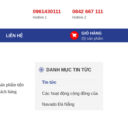
0961430111
0842 667 111
Hotline 1
Hotline 2
GIỎ HÀNG
LIÊN HỆ
(
0
) sản phẩm
DANH MỤC TIN TỨC
Tin tức
ản phẩm tiện
hách hàng
Các hoạt động cộng đồng của
Navado Đà Nẵng