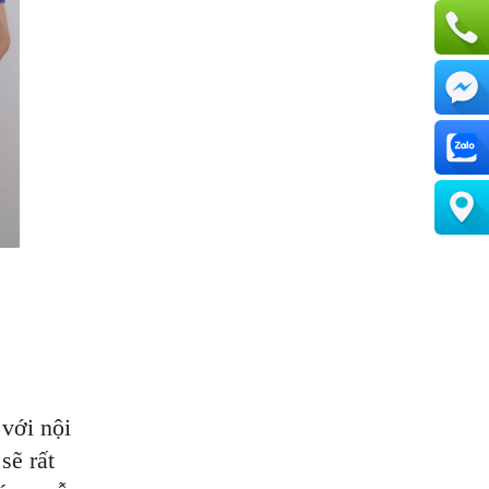
 với nội
sẽ rất