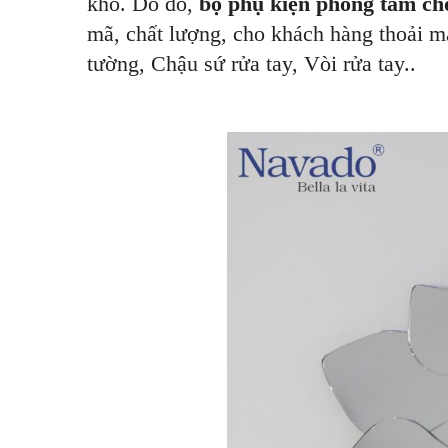
khó. Do đó,
bộ phụ kiện phòng tắm cho
mã, chất lượng, cho khách hàng thoải 
tường, Chậu sứ rửa tay, Vòi rửa tay..