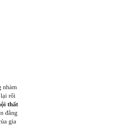
ng nhàm
ại rối
ội thất
ện đẳng
của gia