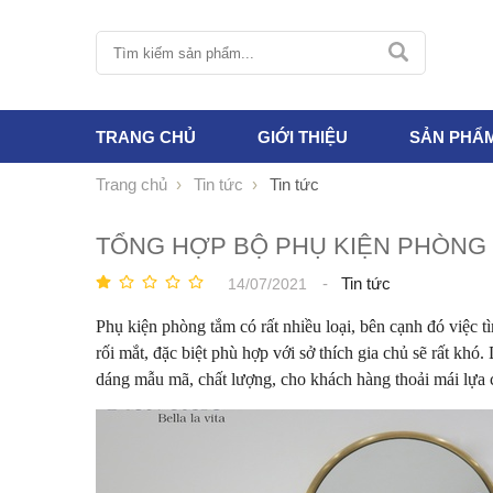
TRANG CHỦ
GIỚI THIỆU
SẢN PHẨ
Trang chủ
Tin tức
Tin tức
TỔNG HỢP BỘ PHỤ KIỆN PHÒNG 
-
Tin tức
14/07/2021
Phụ kiện phòng tắm có rất nhiều loại, bên cạnh đó việc 
rối mắt, đặc biệt phù hợp với sở thích gia chủ sẽ rất kh
dáng mẫu mã, chất lượng, cho khách hàng thoải mái lựa 