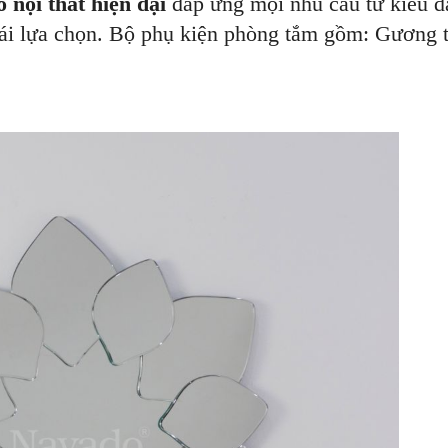
 nội thất hiện đại
đáp ứng mọi nhu cầu từ kiểu 
mái lựa chọn. Bộ phụ kiện phòng tắm gồm: Gương 