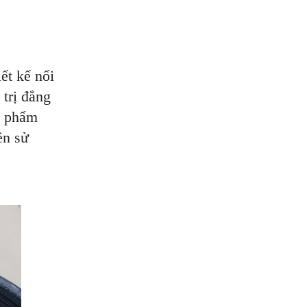
ết kế nổi
 trị đẳng
n phẩm
ên sử