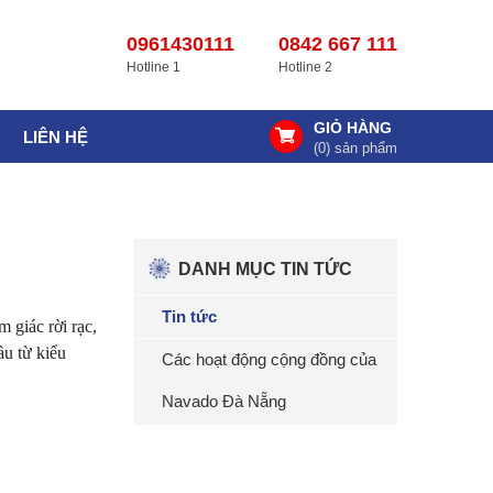
0961430111
0842 667 111
Hotline 1
Hotline 2
GIỎ HÀNG
LIÊN HỆ
(
0
) sản phẩm
DANH MỤC TIN TỨC
Tin tức
 giác rời rạc,
ầu từ kiểu
Các hoạt động cộng đồng của
Navado Đà Nẵng