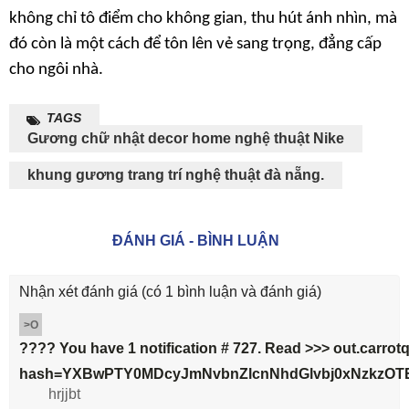
không chỉ tô điểm cho không gian, thu hút ánh nhìn, mà
đó còn là một cách để tôn lên vẻ sang trọng, đẳng cấp
cho ngôi nhà.
TAGS
Gương chữ nhật decor home nghệ thuật Nike
khung gương trang trí nghệ thuật đà nẵng.
ĐÁNH GIÁ - BÌNH LUẬN
Nhận xét đánh giá
(có 1 bình luận và đánh giá)
>O
???? You have 1 notification # 727. Read >>> out.carrotq
hash=YXBwPTY0MDcyJmNvbnZlcnNhdGlvbj0xNzkzOTE
hrjjbt