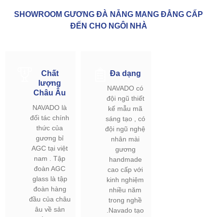
SHOWROOM GƯƠNG ĐÀ NẴNG MANG ĐẲNG CẤP
ĐẾN CHO NGÔI NHÀ
Chất
Đa dạng
lượng
NAVADO có
Châu Âu
đội ngũ thiết
NAVADO là
kế mẫu mã
đối tác chính
sáng tạo , có
thức của
đội ngũ nghệ
gương bỉ
nhân mài
AGC tại việt
gương
nam . Tập
handmade
đoàn AGC
cao cấp với
glass là tập
kinh nghiệm
đoàn hàng
nhiều năm
đầu của châu
trong nghề
âu về sản
.Navado tạo