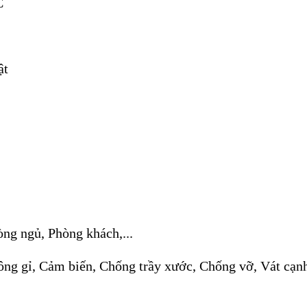
C
ật
ng ngủ, Phòng khách,...
ng gỉ, Cảm biến, Chống trầy xước, Chống vỡ, Vát cạ