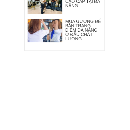
CAO CẤP TẠI ĐÀ
NẴNG
MUA GƯƠNG ĐỂ
BÀN TRANG
ĐIỂM ĐÀ NẴNG
Ở ĐÂU CHẤT
LƯỢNG