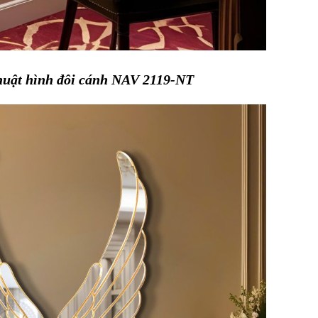
huật hình đôi cánh NAV 2119-NT