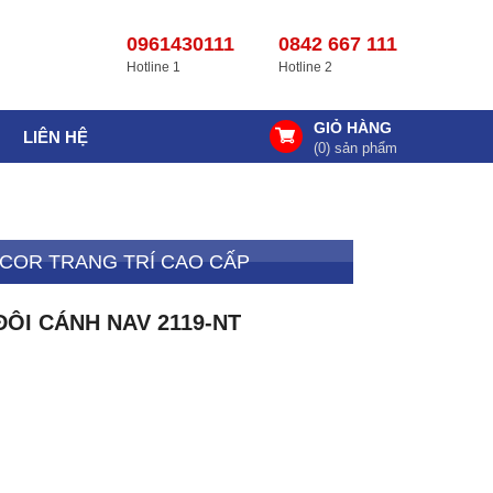
0961430111
0842 667 111
Hotline 1
Hotline 2
GIỎ HÀNG
LIÊN HỆ
(
0
) sản phẩm
COR TRANG TRÍ CAO CẤP
ÔI CÁNH NAV 2119-NT