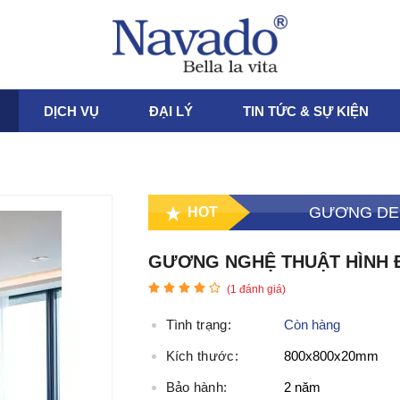
DỊCH VỤ
ĐẠI LÝ
TIN TỨC & SỰ KIỆN
GƯƠNG DE
HOT
GƯƠNG NGHỆ THUẬT HÌNH Đ
(
1
đánh giá)
Tình trạng:
Còn hàng
Kích thước:
800x800x20mm
Bảo hành:
2 năm