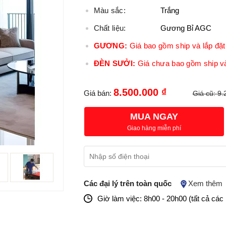
Màu sắc:
Trắng
Chất liệu:
Gương Bỉ AGC
GƯƠNG:
Giá bao gồm ship và lắp đặt 
ĐÈN SƯỞI:
Giá chưa bao gồm ship và
8.500.000 ₫
Giá bán:
Giá cũ:
9.
MUA NGAY
Giao hàng miễn phí
Các đại lý trên toàn quốc
Xem thêm
Giờ làm việc: 8h00 - 20h00 (tất cả các