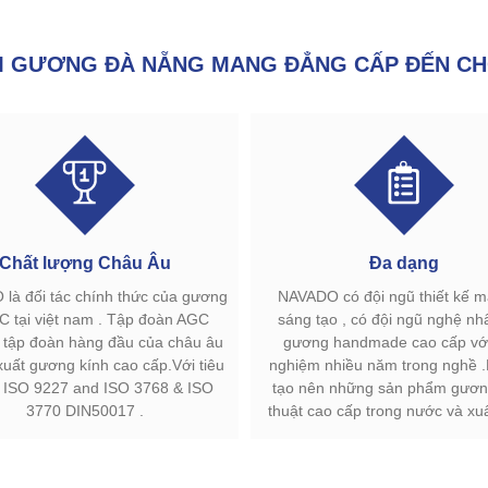
GƯƠNG ĐÀ NẴNG MANG ĐẲNG CẤP ĐẾN CH
Chất lượng Châu Âu
Đa dạng
là đối tác chính thức của gương
NAVADO có đội ngũ thiết kế 
C tại việt nam . Tập đoàn AGC
sáng tạo , có đội ngũ nghệ nh
à tập đoàn hàng đầu của châu âu
gương handmade cao cấp với
xuất gương kính cao cấp.Với tiêu
nghiệm nhiều năm trong nghề 
 ISO 9227 and ISO 3768 & ISO
tạo nên những sản phẩm gươn
3770 DIN50017 .
thuật cao cấp trong nước và xu