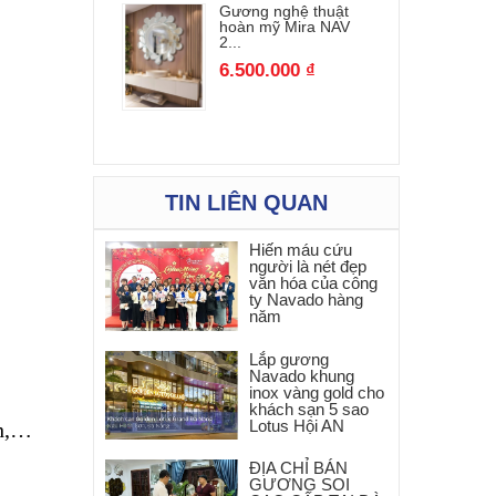
Gương nghệ thuật
hoàn mỹ Mira NAV
2...
6.500.000 ₫
TIN LIÊN QUAN
Hiến máu cứu
người là nét đẹp
văn hóa của công
ty Navado hàng
năm
Lắp gương
Navado khung
inox vàng gold cho
khách sạn 5 sao
Lotus Hội AN
nh,…
ĐỊA CHỈ BÁN
GƯƠNG SOI