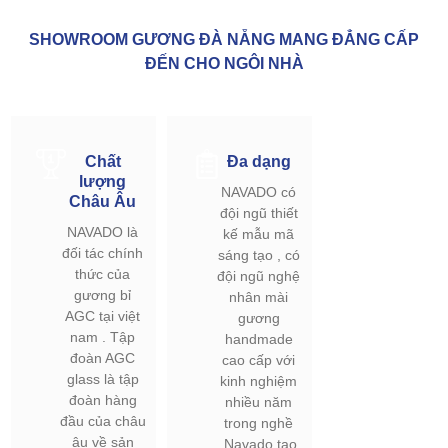
SHOWROOM GƯƠNG ĐÀ NẴNG MANG ĐẲNG CẤP
ĐẾN CHO NGÔI NHÀ
Chất
Đa dạng
lượng
NAVADO có
Châu Âu
đội ngũ thiết
NAVADO là
kế mẫu mã
đối tác chính
sáng tạo , có
thức của
đội ngũ nghệ
gương bỉ
nhân mài
AGC tại việt
gương
nam . Tập
handmade
đoàn AGC
cao cấp với
glass là tập
kinh nghiệm
đoàn hàng
nhiều năm
đầu của châu
trong nghề
âu về sản
.Navado tạo