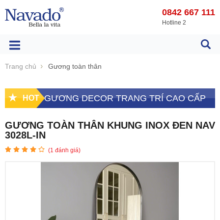
0842 667 111
Hotline 2
Trang chủ
Gương toàn thân
GƯƠNG DECOR TRANG TRÍ CAO CẤP
HOT
GƯƠNG TOÀN THÂN KHUNG INOX ĐEN NAV
3028L-IN
(
1
đánh giá)