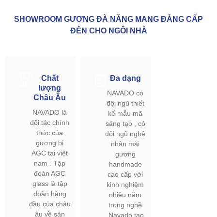
SHOWROOM GƯƠNG ĐÀ NẴNG MANG ĐẲNG CẤP
ĐẾN CHO NGÔI NHÀ
Chất
Đa dạng
lượng
NAVADO có
Châu Âu
đội ngũ thiết
NAVADO là
kế mẫu mã
đối tác chính
sáng tạo , có
thức của
đội ngũ nghệ
gương bỉ
nhân mài
AGC tại việt
gương
nam . Tập
handmade
đoàn AGC
cao cấp với
glass là tập
kinh nghiệm
đoàn hàng
nhiều năm
đầu của châu
trong nghề
âu về sản
.Navado tạo