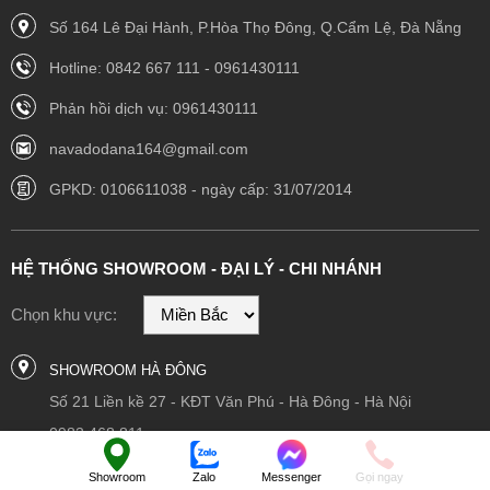
Số 164 Lê Đại Hành, P.Hòa Thọ Đông, Q.Cẩm Lệ, Đà Nẵng
Hotline: 0842 667 111 - 0961430111
Phản hồi dịch vụ: 0961430111
navadodana164@gmail.com
GPKD: 0106611038 - ngày cấp: 31/07/2014
HỆ THỐNG SHOWROOM - ĐẠI LÝ - CHI NHÁNH
Chọn khu vực:
SHOWROOM HÀ ĐÔNG
Số 21 Liền kề 27 - KĐT Văn Phú - Hà Đông - Hà Nội
0983 468 811
navadodana164@gmail.com
Showroom
Zalo
Messenger
Gọi ngay