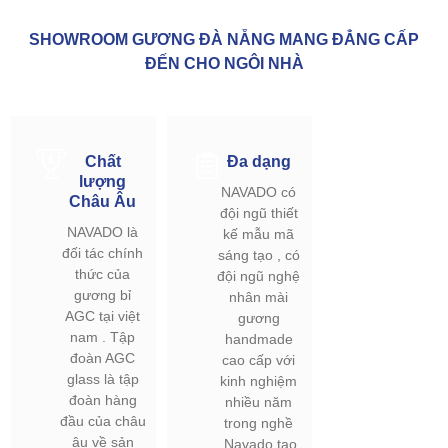
SHOWROOM GƯƠNG ĐÀ NẴNG MANG ĐẲNG CẤP
ĐẾN CHO NGÔI NHÀ
Chất
Đa dạng
lượng
NAVADO có
Châu Âu
đội ngũ thiết
NAVADO là
kế mẫu mã
đối tác chính
sáng tạo , có
thức của
đội ngũ nghệ
gương bỉ
nhân mài
AGC tại việt
gương
nam . Tập
handmade
đoàn AGC
cao cấp với
glass là tập
kinh nghiệm
đoàn hàng
nhiều năm
đầu của châu
trong nghề
âu về sản
.Navado tạo