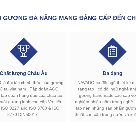
GƯƠNG ĐÀ NẴNG MANG ĐẲNG CẤP ĐẾN CH
Chất lượng Châu Âu
Đa dạng
là đối tác chính thức của gương
NAVADO có đội ngũ thiết kế 
C tại việt nam . Tập đoàn AGC
sáng tạo , có đội ngũ nghệ nh
à tập đoàn hàng đầu của châu âu
gương handmade cao cấp với
xuất gương kính cao cấp.Với tiêu
nghiệm nhiều năm trong nghề 
 ISO 9227 and ISO 3768 & ISO
tạo nên những sản phẩm gươn
3770 DIN50017 .
thuật cao cấp trong nước và xu