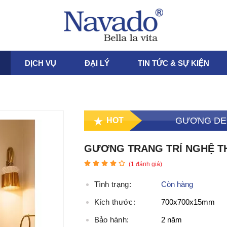
DỊCH VỤ
ĐẠI LÝ
TIN TỨC & SỰ KIỆN
GƯƠNG DE
HOT
GƯƠNG TRANG TRÍ NGHỆ TH
(
1
đánh giá)
Tình trạng:
Còn hàng
Kích thước:
700x700x15mm
Bảo hành:
2 năm