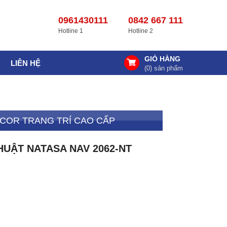
0961430111
0842 667 111
Hotline 1
Hotline 2
GIỎ HÀNG
LIÊN HỆ
(
0
) sản phẩm
COR TRANG TRÍ CAO CẤP
UẬT NATASA NAV 2062-NT