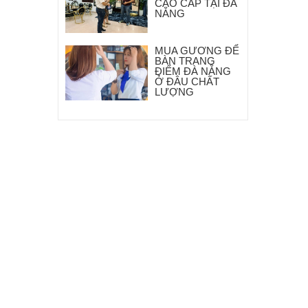
CAO CẤP TẠI ĐÀ
NẴNG
MUA GƯƠNG ĐỂ
BÀN TRANG
ĐIỂM ĐÀ NẴNG
Ở ĐÂU CHẤT
LƯỢNG