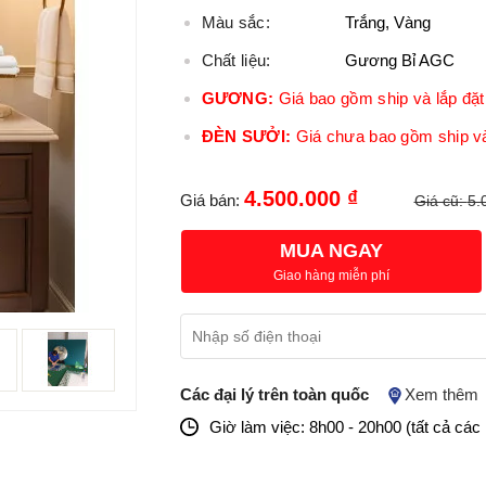
Màu sắc:
Trắng, Vàng
Chất liệu:
Gương Bỉ AGC
GƯƠNG:
Giá bao gồm ship và lắp đặt 
ĐÈN SƯỞI:
Giá chưa bao gồm ship và
4.500.000 ₫
Giá bán:
Giá cũ:
5.
MUA NGAY
Giao hàng miễn phí
Các đại lý trên toàn quốc
Xem thêm
Giờ làm việc: 8h00 - 20h00 (tất cả các