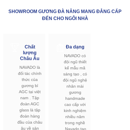
SHOWROOM GƯƠNG ĐÀ NẴNG MANG ĐẲNG CẤP
ĐẾN CHO NGÔI NHÀ
Chất
Đa dạng
lượng
NAVADO có
Châu Âu
đội ngũ thiết
NAVADO là
kế mẫu mã
đối tác chính
sáng tạo , có
thức của
đội ngũ nghệ
gương bỉ
nhân mài
AGC tại việt
gương
nam . Tập
handmade
đoàn AGC
cao cấp với
glass là tập
kinh nghiệm
đoàn hàng
nhiều năm
đầu của châu
trong nghề
âu về sản
.Navado tạo