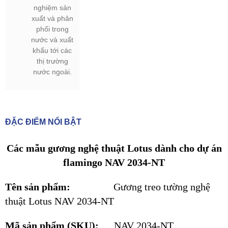
nghiệm sản
xuất và phân
phối trong
nước và xuất
khẩu tới các
thị trường
nước ngoài.
ĐẶC ĐIỂM NỔI BẬT
Các mẫu gương nghệ thuật Lotus dành cho dự án
flamingo NAV 2034-NT
Tên sản phẩm:
Gương treo tường nghệ
thuật Lotus NAV 2034-NT
Mã sản phẩm (SKU):
NAV 2034-NT