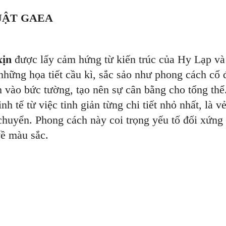
UẬT GAEA
xịn
được lấy cảm hứng từ kiến trúc của Hy Lạp v
những họa tiết cầu kì, sắc sảo như phong cách cổ 
h vào bức tường, tạo nên sự cân bằng cho tổng thể
inh tế từ việc tinh giản từng chi tiết nhỏ nhất, là v
uyển. Phong cách này coi trọng yếu tố đối xứng 
về màu sắc.