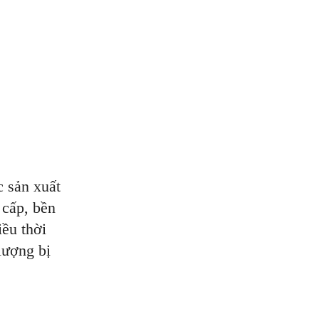
 sản xuất
 cấp, bền
iều thời
lượng bị