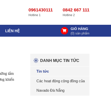
0961430111
0842 667 111
Hotline 1
Hotline 2
GIỎ HÀNG
LIÊN HỆ
(
0
) sản phẩm
DANH MỤC TIN TỨC
Tin tức
những tấm
ơng khiến
Các hoạt động cộng đồng của
Navado Đà Nẵng