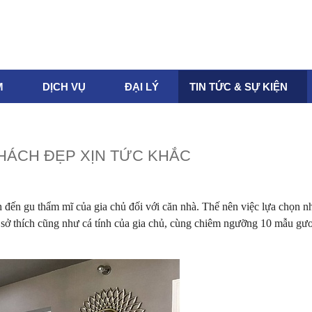
M
DỊCH VỤ
ĐẠI LÝ
TIN TỨC & SỰ KIỆN
HÁCH ĐẸP XỊN TỨC KHẮC
 đến gu thẩm mĩ của gia chủ đối với căn nhà. Thế nên việc lựa chọn 
 sở thích cũng như cá tính của gia chủ, cùng chiêm ngưỡng 10 mẫu gư