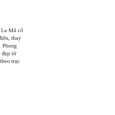
à La Mã cổ
điển, thay
. Phong
ẻ đẹp từ
theo trục