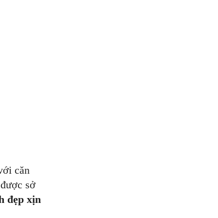
với căn
 được sở
h đẹp xịn