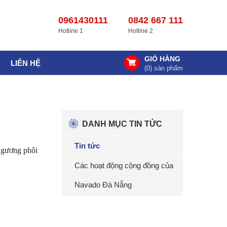
0961430111
0842 667 111
Hotline 1
Hotline 2
GIỎ HÀNG
LIÊN HỆ
(
0
) sản phẩm
DANH MỤC TIN TỨC
Tin tức
c gương phôi
Các hoạt động cộng đồng của
Navado Đà Nẵng