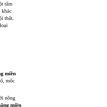
ột tấm
g khác
i thất.
loại
ng miền
ố, mốc
ới nồng
hãng miền