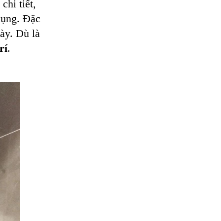
chi tiết,
dụng. Đặc
ày. Dù là
rí
.