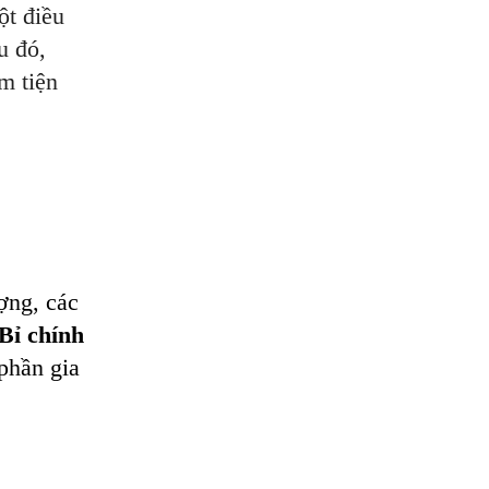
ột điều
u đó,
m tiện
ượng, các
Bỉ chính
 phần gia