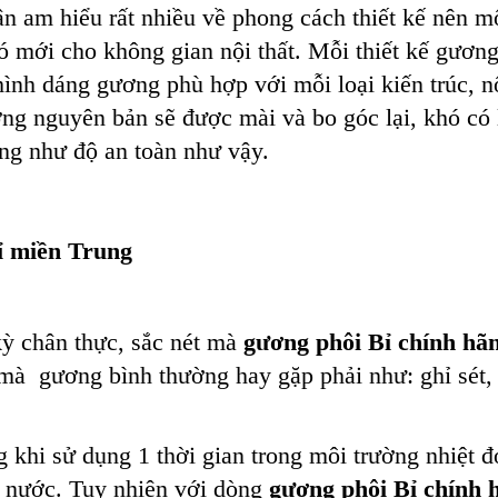
hân am hiểu rất nhiều về phong cách thiết kế nên m
ió mới cho không gian nội thất. Mỗi thiết kế gươn
ình dáng gương phù hợp với mỗi loại kiến trúc, nộ
g nguyên bản sẽ được mài và bo góc lại, khó có 
g như độ an toàn như vậy.
ỉ miền Trung
ỳ chân thực, sắc nét mà
gương
phôi Bỉ chính hã
mà gương bình thường hay gặp phải như: ghỉ sét,
khi sử dụng 1 thời gian trong môi trường nhiệt đ
i nước. Tuy nhiên với dòng
gương phôi Bỉ chính 