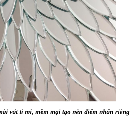
ài vát tỉ mỉ, mềm mại tạo nên điểm nhấn riêng