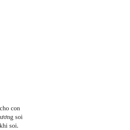
 cho con
gương soi
hi soi.