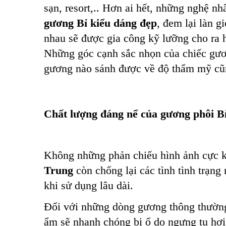
sạn, resort,.. Hơn ai hết, những nghệ n
gương Bỉ kiểu dáng đẹp
, đem lại làn g
nhau sẽ được gia công kỹ lưỡng cho ra h
Những góc cạnh sắc nhọn của chiếc gươn
gương nào sánh được về độ thẩm mỹ cũn
Chất lượng đáng nể của gương phôi B
Không những phản chiếu hình ảnh cực k
Trung
còn chống lại các tình
tình trạng
khi sử dụng
lâu dài.
Đối với những dòng gương thông thường 
ẩm sẽ nhanh chóng bị ố do ngưng tụ hơ