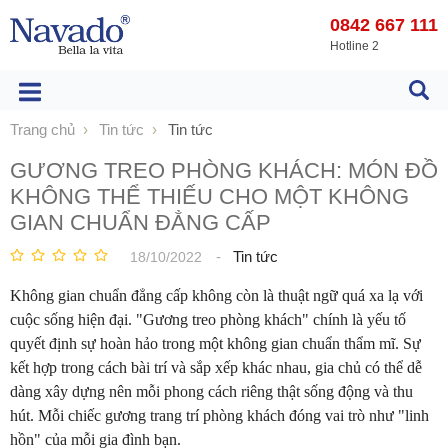
0842 667 111
Hotline 2
Trang chủ
Tin tức
Tin tức
GƯƠNG TREO PHÒNG KHÁCH: MÓN ĐỒ
KHÔNG THỂ THIẾU CHO MỘT KHÔNG
GIAN CHUẨN ĐẲNG CẤP
-
Tin tức
18/10/2022
Không gian chuẩn đẳng cấp không còn là thuật ngữ quá xa lạ với
cuộc sống hiện đại. "Gương treo phòng khách" chính là yếu tố
quyết định sự hoàn hảo trong một không gian chuẩn thẩm mĩ. Sự
kết hợp trong cách bài trí và sắp xếp khác nhau, gia chủ có thể dễ
dàng xây dựng nên mỗi phong cách riêng thật sống động và thu
hút. Mỗi chiếc gương trang trí phòng khách đóng vai trò như "linh
hồn" của mỗi gia đình bạn.