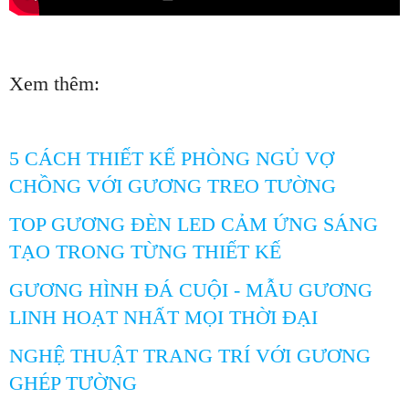
Xem thêm:
5 CÁCH THIẾT KẾ PHÒNG NGỦ VỢ
CHỒNG VỚI GƯƠNG TREO TƯỜNG
TOP GƯƠNG ĐÈN LED CẢM ỨNG SÁNG
TẠO TRONG TỪNG THIẾT KẾ
GƯƠNG HÌNH ĐÁ CUỘI - MẪU GƯƠNG
LINH HOẠT NHẤT MỌI THỜI ĐẠI
NGHỆ THUẬT TRANG TRÍ VỚI GƯƠNG
GHÉP TƯỜNG