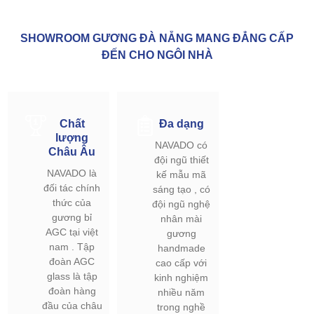
SHOWROOM GƯƠNG ĐÀ NẴNG MANG ĐẲNG CẤP
ĐẾN CHO NGÔI NHÀ
Chất
Đa dạng
lượng
NAVADO có
Châu Âu
đội ngũ thiết
NAVADO là
kế mẫu mã
đối tác chính
sáng tạo , có
thức của
đội ngũ nghệ
gương bỉ
nhân mài
AGC tại việt
gương
nam . Tập
handmade
đoàn AGC
cao cấp với
glass là tập
kinh nghiệm
đoàn hàng
nhiều năm
đầu của châu
trong nghề