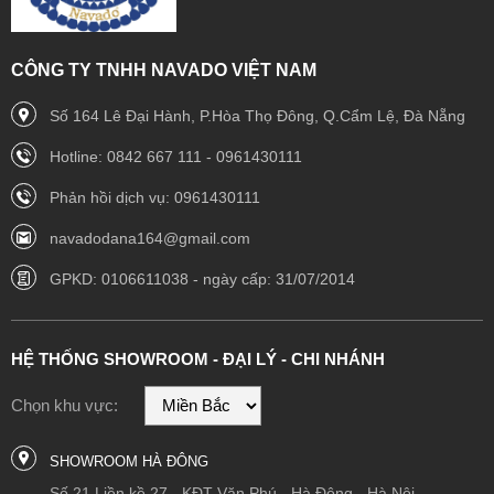
CÔNG TY TNHH NAVADO VIỆT NAM
Số 164 Lê Đại Hành, P.Hòa Thọ Đông, Q.Cẩm Lệ, Đà Nẵng
Hotline: 0842 667 111 - 0961430111
Phản hồi dịch vụ: 0961430111
navadodana164@gmail.com
GPKD: 0106611038 - ngày cấp: 31/07/2014
HỆ THỐNG SHOWROOM - ĐẠI LÝ - CHI NHÁNH
Chọn khu vực:
SHOWROOM HÀ ĐÔNG
Số 21 Liền kề 27 - KĐT Văn Phú - Hà Đông - Hà Nội