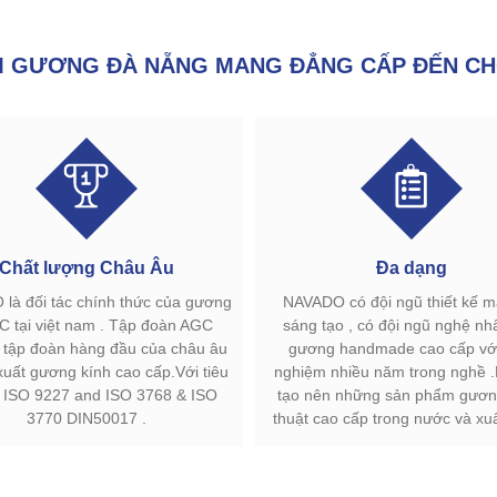
GƯƠNG ĐÀ NẴNG MANG ĐẲNG CẤP ĐẾN CH
Chất lượng Châu Âu
Đa dạng
là đối tác chính thức của gương
NAVADO có đội ngũ thiết kế 
C tại việt nam . Tập đoàn AGC
sáng tạo , có đội ngũ nghệ nh
à tập đoàn hàng đầu của châu âu
gương handmade cao cấp với
xuất gương kính cao cấp.Với tiêu
nghiệm nhiều năm trong nghề 
 ISO 9227 and ISO 3768 & ISO
tạo nên những sản phẩm gươn
3770 DIN50017 .
thuật cao cấp trong nước và xu