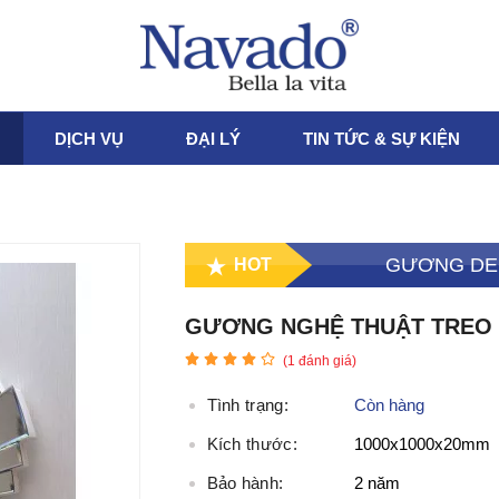
DỊCH VỤ
ĐẠI LÝ
TIN TỨC & SỰ KIỆN
GƯƠNG DE
HOT
GƯƠNG NGHỆ THUẬT TREO 
(
1
đánh giá)
Tình trạng:
Còn hàng
Kích thước:
1000x1000x20mm
Bảo hành:
2 năm