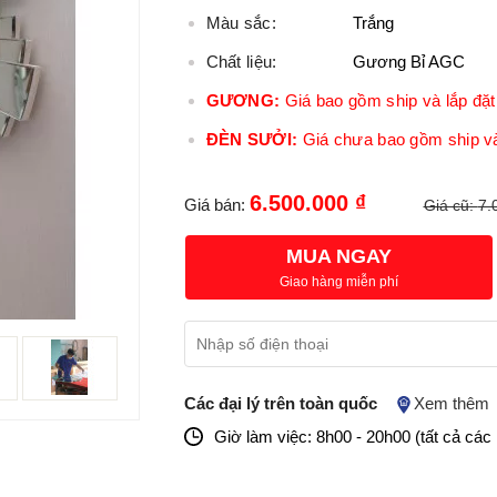
Màu sắc:
Trắng
Chất liệu:
Gương Bỉ AGC
GƯƠNG:
Giá bao gồm ship và lắp đặt 
ĐÈN SƯỞI:
Giá chưa bao gồm ship và
6.500.000 ₫
Giá bán:
Giá cũ:
7.
MUA NGAY
Giao hàng miễn phí
Các đại lý trên toàn quốc
Xem thêm
Giờ làm việc: 8h00 - 20h00 (tất cả các