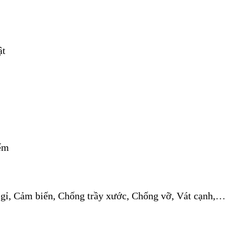
ật
iểm
gỉ, Cảm biến, Chống trầy xước, Chống vỡ, Vát cạnh,…