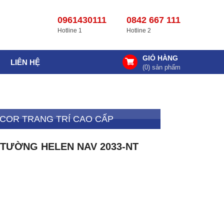
0961430111
0842 667 111
Hotline 1
Hotline 2
GIỎ HÀNG
LIÊN HỆ
(
0
) sản phẩm
COR TRANG TRÍ CAO CẤP
TƯỜNG HELEN NAV 2033-NT