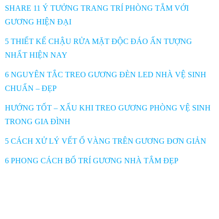
SHARE 11 Ý TƯỞNG TRANG TRÍ PHÒNG TẮM VỚI
GƯƠNG HIỆN ĐẠI
5 THIẾT KẾ CHẬU RỬA MẶT ĐỘC ĐÁO ẤN TƯỢNG
NHẤT HIỆN NAY
6 NGUYÊN TẮC TREO GƯƠNG ĐÈN LED NHÀ VỆ SINH
CHUẨN – ĐẸP
HƯỚNG TỐT – XẤU KHI TREO GƯƠNG PHÒNG VỆ SINH
TRONG GIA ĐÌNH
5 CÁCH XỬ LÝ VẾT Ố VÀNG TRÊN GƯƠNG ĐƠN GIẢN
6 PHONG CÁCH BỐ TRÍ GƯƠNG NHÀ TẮM ĐẸP