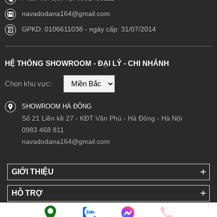
navadodana164@gmail.com
GPKD: 0106611038 - ngày cấp: 31/07/2014
HỆ THỐNG SHOWROOM - ĐẠI LÝ - CHI NHÁNH
Chọn khu vực:
SHOWROOM HÀ ĐÔNG
Số 21 Liền kề 27 - KĐT Văn Phú - Hà Đông - Hà Nội
0983 468 811
navadodana164@gmail.com
GIỚI THIỆU
HỖ TRỢ
LIÊN KẾT VỚI NAVADO