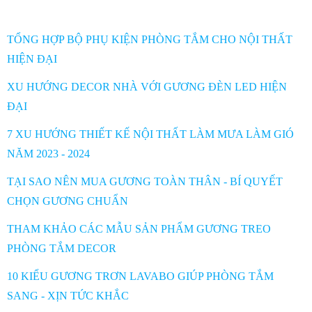
TỔNG HỢP BỘ PHỤ KIỆN PHÒNG TẮM CHO NỘI THẤT
HIỆN ĐẠI
XU HƯỚNG DECOR NHÀ VỚI GƯƠNG ĐÈN LED HIỆN
ĐẠI
7 XU HƯỚNG THIẾT KẾ NỘI THẤT LÀM MƯA LÀM GIÓ
NĂM 2023 - 2024
TẠI SAO NÊN MUA GƯƠNG TOÀN THÂN - BÍ QUYẾT
CHỌN GƯƠNG CHUẨN
THAM KHẢO CÁC MẪU SẢN PHẨM GƯƠNG TREO
PHÒNG TẮM DECOR
10 KIỂU GƯƠNG TRƠN LAVABO GIÚP PHÒNG TẮM
SANG - XỊN TỨC KHẮC