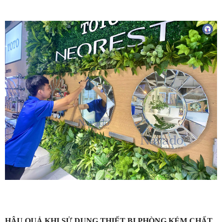
HẬU QUẢ KHI SỬ DỤNG THIẾT BỊ PHÒNG KÉM CHẤT