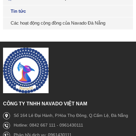
Tin tức
Các hoạt động cộng đồng của Navado Đà Nẵng
CÔNG TY TNHH NAVADO VIỆT NAM
Số 164 Lê Đại Hành, P.Hòa Thọ Đông, Q.Cẩm Lệ, Đà Nẵng
Hotline: 0842 667 111 - 0961430111
Phản hồi dịch vụ: 0961430111