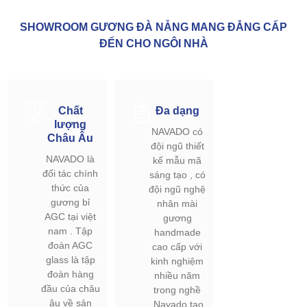
SHOWROOM GƯƠNG ĐÀ NẴNG MANG ĐẲNG CẤP
ĐẾN CHO NGÔI NHÀ
Chất
Đa dạng
lượng
NAVADO có
Châu Âu
đội ngũ thiết
NAVADO là
kế mẫu mã
đối tác chính
sáng tạo , có
thức của
đội ngũ nghệ
gương bỉ
nhân mài
AGC tại việt
gương
nam . Tập
handmade
đoàn AGC
cao cấp với
glass là tập
kinh nghiệm
đoàn hàng
nhiều năm
đầu của châu
trong nghề
âu về sản
.Navado tạo