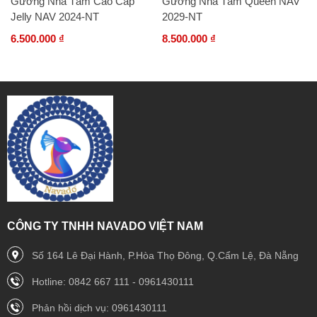
Gương Nhà Tắm Cao Cấp
Gương Nhà Tắm Queen NAV
Jelly NAV 2024-NT
2029-NT
6.500.000 ₫
8.500.000 ₫
CÔNG TY TNHH NAVADO VIỆT NAM
Số 164 Lê Đại Hành, P.Hòa Thọ Đông, Q.Cẩm Lệ, Đà Nẵng
Hotline: 0842 667 111 - 0961430111
Phản hồi dịch vụ: 0961430111