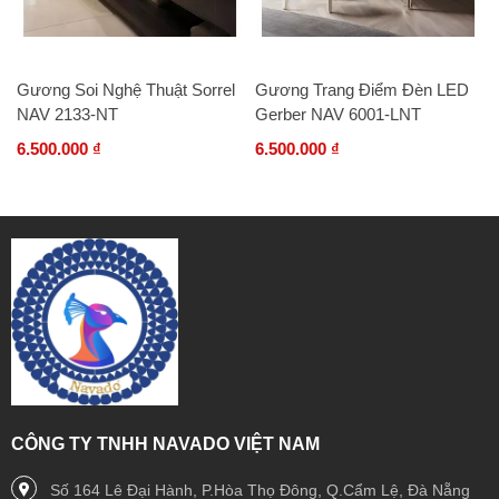
Gương Soi Nghệ Thuật Sorrel
Gương Trang Điểm Đèn LED
NAV 2133-NT
Gerber NAV 6001-LNT
6.500.000 ₫
6.500.000 ₫
CÔNG TY TNHH NAVADO VIỆT NAM
Số 164 Lê Đại Hành, P.Hòa Thọ Đông, Q.Cẩm Lệ, Đà Nẵng