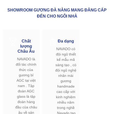
SHOWROOM GƯƠNG ĐÀ NẴNG MANG ĐẲNG CẤP
ĐẾN CHO NGÔI NHÀ
Chất
Đa dạng
lượng
NAVADO có
Châu Âu
đội ngũ thiết
NAVADO là
kế mẫu mã
đối tác chính
sáng tạo , có
thức của
đội ngũ nghệ
gương bỉ
nhân mài
AGC tại việt
gương
nam . Tập
handmade
đoàn AGC
cao cấp với
glass là tập
kinh nghiệm
đoàn hàng
nhiều năm
đầu của châu
trong nghề
âu về sản
.Navado tạo