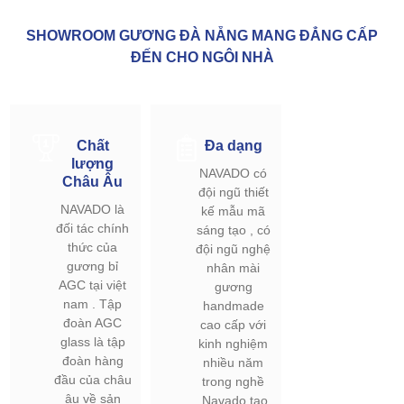
SHOWROOM GƯƠNG ĐÀ NẴNG MANG ĐẲNG CẤP
ĐẾN CHO NGÔI NHÀ
Chất
Đa dạng
lượng
NAVADO có
Châu Âu
đội ngũ thiết
NAVADO là
kế mẫu mã
đối tác chính
sáng tạo , có
thức của
đội ngũ nghệ
gương bỉ
nhân mài
AGC tại việt
gương
nam . Tập
handmade
đoàn AGC
cao cấp với
glass là tập
kinh nghiệm
đoàn hàng
nhiều năm
đầu của châu
trong nghề
âu về sản
.Navado tạo