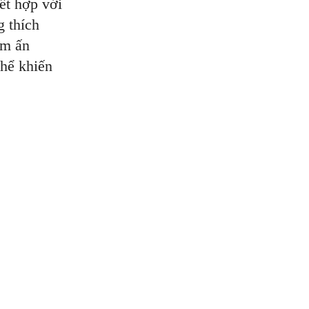
ết hợp với
g thích
êm ấn
thể khiến