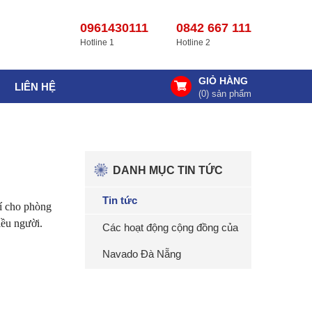
0961430111
0842 667 111
Hotline 1
Hotline 2
GIỎ HÀNG
LIÊN HỆ
(
0
) sản phẩm
DANH MỤC TIN TỨC
Tin tức
rí cho phòng
iều người.
Các hoạt động cộng đồng của
Navado Đà Nẵng