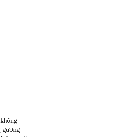
 không
g gương