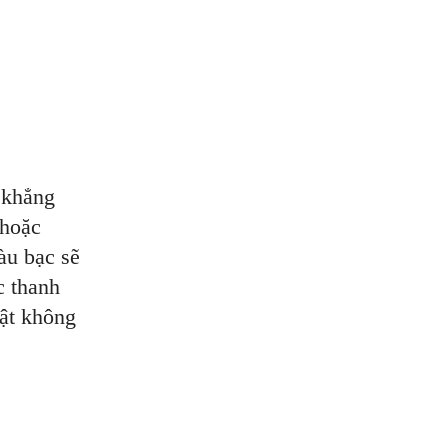
 khẳng
 hoặc
àu bạc sẽ
c thanh
ật không