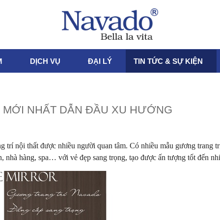
M
DỊCH VỤ
ĐẠI LÝ
TIN TỨC & SỰ KIỆN
U MỚI NHẤT DẪN ĐẦU XU HƯỚNG
g trí nội thất được nhiều người quan tâm. Có nhiều mẫu gương trang t
, nhà hàng, spa… với vẻ đẹp sang trọng, tạo được ấn tượng tốt đến nh