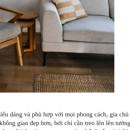
iểu dáng và phù hợp với mọi phong cách, gia chủ
không gian đẹp hơn, bởi chỉ cần treo lên lên tườn