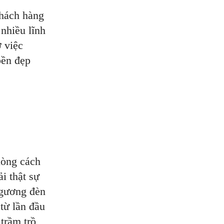
khách hàng
 nhiều lĩnh
 việc
bền đẹp
hòng cách
i thật sự
m gương đèn
từ lần đầu
 trầm trồ