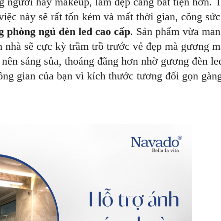
ng người hay makeup, làm đẹp càng bất tiện hơn. 
iệc này sẽ rất tốn kém và mất thời gian, công sức
 phòng ngủ đèn led cao cấp
. Sản phẩm vừa mang
n nhà sẽ cực kỳ trầm trồ trước vẻ đẹp mà gương m
 nên sáng sủa, thoáng đãng hơn nhờ gương đèn le
g gian của bạn vì kích thước tương đối gọn gàng,