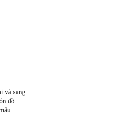
ại và sang
món đồ
 mẫu