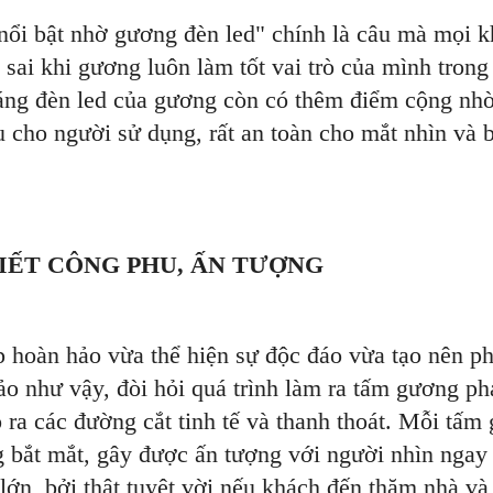
ổi bật nhờ gương đèn led" chính là câu mà mọi 
sai khi gương luôn làm tốt vai trò của mình trong
áng đèn led của gương còn có thêm điểm cộng nhờ
 cho người sử dụng, rất an toàn cho mắt nhìn và 
IẾT CÔNG PHU, ẤN TƯỢNG
p hoàn hảo vừa thể hiện sự độc đáo vừa tạo nên p
o như vậy, đòi hỏi quá trình làm ra tấm gương phả
ạo ra các đường cắt tinh tế và thanh thoát. Mỗi tấ
ng bắt mắt, gây được ấn tượng với người nhìn ngay 
lớn, bởi thật tuyệt vời nếu khách đến thăm nhà và