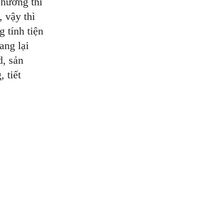
Thường thì
, vậy thì
 tính tiện
ang lại
d, sản
 tiết