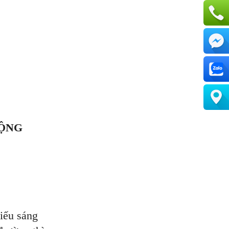
UỘNG
hiếu sáng