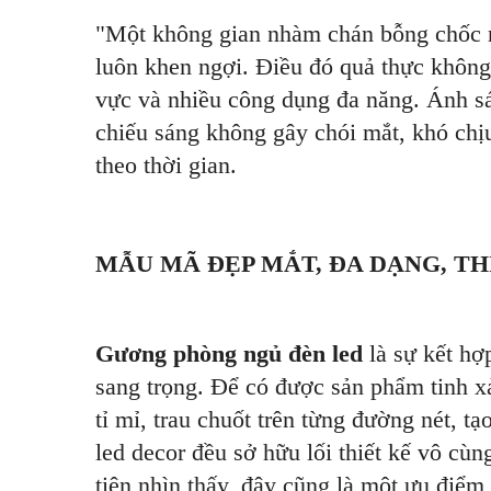
"Một không gian nhàm chán bỗng chốc n
luôn khen ngợi. Điều đó quả thực không 
vực và nhiều công dụng đa năng. Ánh s
chiếu sáng không gây chói mắt, khó chịu
theo thời gian.
MẪU MÃ ĐẸP MẮT, ĐA DẠNG, TH
Gương phòng ngủ đèn led
là sự kết hợ
sang trọng. Để có được sản phẩm tinh xả
tỉ mỉ, trau chuốt trên từng đường nét, t
led decor đều sở hữu lối thiết kế vô cù
tiên nhìn thấy, đây cũng là một ưu điểm 