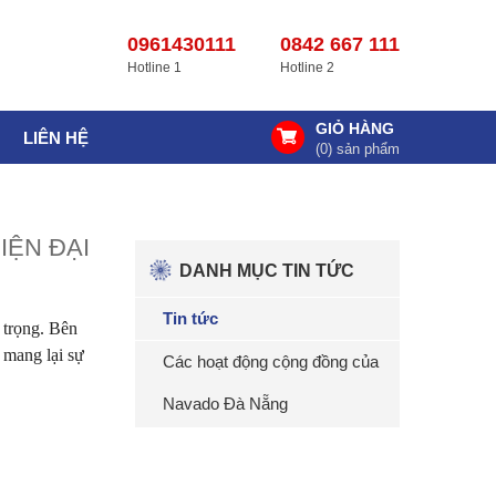
0961430111
0842 667 111
Hotline 1
Hotline 2
GIỎ HÀNG
LIÊN HỆ
(
0
) sản phẩm
IỆN ĐẠI
DANH MỤC TIN TỨC
Tin tức
 trọng. Bên
 mang lại sự
Các hoạt động cộng đồng của
Navado Đà Nẵng