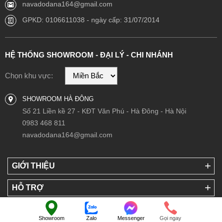
navadodana164@gmail.com
GPKD: 0106611038 - ngày cấp: 31/07/2014
HỆ THỐNG SHOWROOM - ĐẠI LÝ - CHI NHÁNH
Chọn khu vực:
SHOWROOM HÀ ĐÔNG
Số 21 Liền kề 27 - KĐT Văn Phú - Hà Đông - Hà Nội
0983 468 811
navadodana164@gmail.com
GIỚI THIỆU
HỖ TRỢ
LIÊN KẾT VỚI NAVADO
Showroom
Zalo
Messenger
Gọi ngay