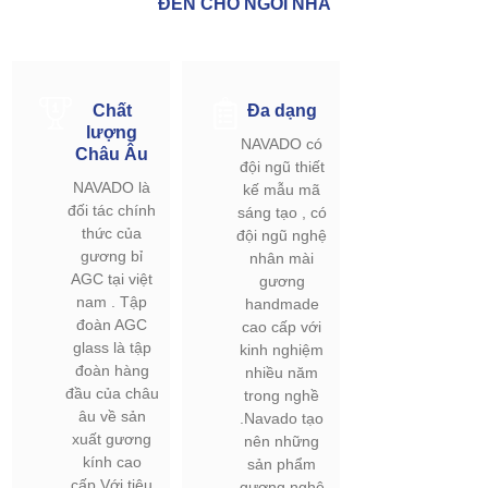
ĐẾN CHO NGÔI NHÀ
Chất
Đa dạng
lượng
NAVADO có
Châu Âu
đội ngũ thiết
NAVADO là
kế mẫu mã
đối tác chính
sáng tạo , có
thức của
đội ngũ nghệ
gương bỉ
nhân mài
AGC tại việt
gương
nam . Tập
handmade
đoàn AGC
cao cấp với
glass là tập
kinh nghiệm
đoàn hàng
nhiều năm
đầu của châu
trong nghề
âu về sản
.Navado tạo
xuất gương
nên những
kính cao
sản phẩm
cấp.Với tiêu
gương nghệ