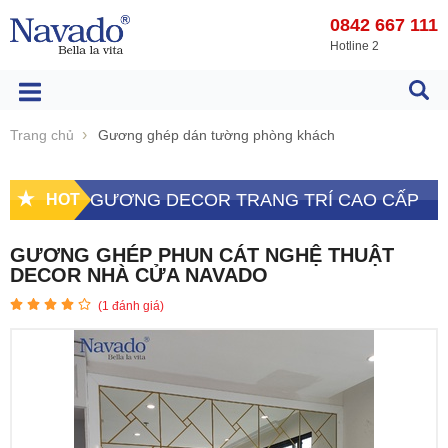
0842 667 111
Hotline 2
Trang chủ
Gương ghép dán tường phòng khách
GƯƠNG DECOR TRANG TRÍ CAO CẤP
HOT
GƯƠNG GHÉP PHUN CÁT NGHỆ THUẬT
DECOR NHÀ CỬA NAVADO
(
1
đánh giá)