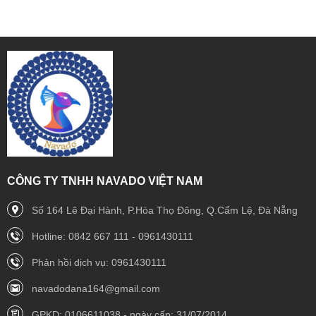
CÔNG TY TNHH NAVADO VIỆT NAM
Số 164 Lê Đại Hành, P.Hòa Thọ Đông, Q.Cẩm Lệ, Đà Nẵng
Hotline: 0842 667 111 - 0961430111
Phản hồi dịch vụ: 0961430111
navadodana164@gmail.com
GPKD: 0106611038 - ngày cấp: 31/07/2014