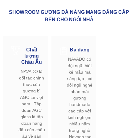
SHOWROOM GƯƠNG ĐÀ NẴNG MANG ĐẲNG CẤP
ĐẾN CHO NGÔI NHÀ
Chất
Đa dạng
lượng
NAVADO có
Châu Âu
đội ngũ thiết
NAVADO là
kế mẫu mã
đối tác chính
sáng tạo , có
thức của
đội ngũ nghệ
gương bỉ
nhân mài
AGC tại việt
gương
nam . Tập
handmade
đoàn AGC
cao cấp với
glass là tập
kinh nghiệm
đoàn hàng
nhiều năm
đầu của châu
trong nghề
âu về sản
.Navado tạo