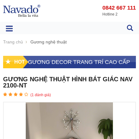
0842 667 111
Hotline 2
Trang chủ
Gương nghệ thuật
GƯƠNG DECOR TRANG TRÍ CAO CẤP
HOT
GƯƠNG NGHỆ THUẬT HÌNH BÁT GIÁC NAV
2100-NT
(
1
đánh giá)