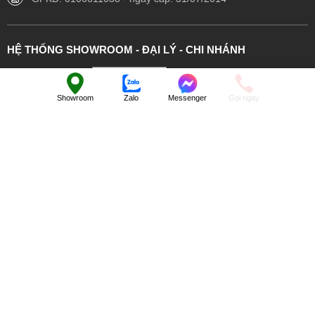
HỆ THỐNG SHOWROOM - ĐẠI LÝ - CHI NHÁNH
Chọn khu vực:
Showroom
Zalo
Messenger
Gọi ngay
SHOWROOM HÀ ĐÔNG
Số 21 Liền kề 27 - KĐT Văn Phú - Hà Đông - Hà Nội
0983 468 811
navadodana164@gmail.com
GIỚI THIỆU
HỖ TRỢ
LIÊN KẾT VỚI NAVADO