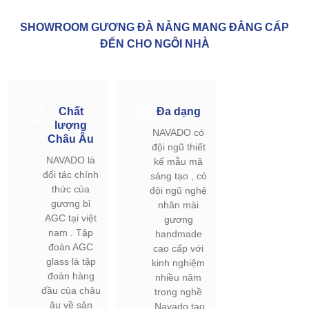
SHOWROOM GƯƠNG ĐÀ NẴNG MANG ĐẲNG CẤP
ĐẾN CHO NGÔI NHÀ
Chất
Đa dạng
lượng
NAVADO có
Châu Âu
đội ngũ thiết
NAVADO là
kế mẫu mã
đối tác chính
sáng tạo , có
thức của
đội ngũ nghệ
gương bỉ
nhân mài
AGC tại việt
gương
nam . Tập
handmade
đoàn AGC
cao cấp với
glass là tập
kinh nghiệm
đoàn hàng
nhiều năm
đầu của châu
trong nghề
âu về sản
.Navado tạo