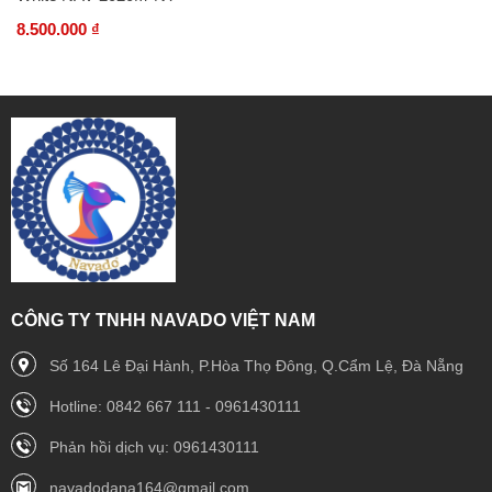
8.500.000 ₫
CÔNG TY TNHH NAVADO VIỆT NAM
Số 164 Lê Đại Hành, P.Hòa Thọ Đông, Q.Cẩm Lệ, Đà Nẵng
Hotline: 0842 667 111 - 0961430111
Phản hồi dịch vụ: 0961430111
navadodana164@gmail.com