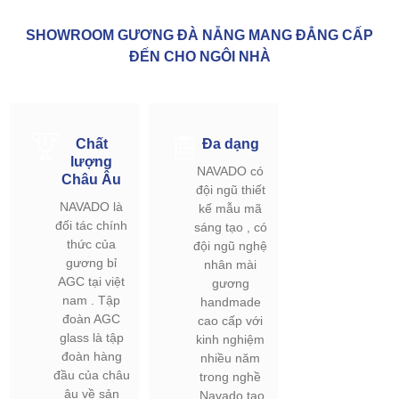
SHOWROOM GƯƠNG ĐÀ NẴNG MANG ĐẲNG CẤP
ĐẾN CHO NGÔI NHÀ
Chất
Đa dạng
lượng
NAVADO có
Châu Âu
đội ngũ thiết
NAVADO là
kế mẫu mã
đối tác chính
sáng tạo , có
thức của
đội ngũ nghệ
gương bỉ
nhân mài
AGC tại việt
gương
nam . Tập
handmade
đoàn AGC
cao cấp với
glass là tập
kinh nghiệm
đoàn hàng
nhiều năm
đầu của châu
trong nghề
âu về sản
.Navado tạo