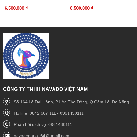
6.500.000 ₫
8.500.000 ₫
CÔNG TY TNHH NAVADO VIỆT NAM
Số 164 Lê Đại Hành, P.Hòa Thọ Đông, Q.Cẩm Lệ, Đà Nẵng
Hotline: 0842 667 111 - 0961430111
Phản hồi dịch vụ: 0961430111
navadodana164@gmail.com