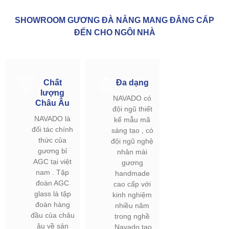
SHOWROOM GƯƠNG ĐÀ NẴNG MANG ĐẲNG CẤP
ĐẾN CHO NGÔI NHÀ
Chất
Đa dạng
lượng
NAVADO có
Châu Âu
đội ngũ thiết
NAVADO là
kế mẫu mã
đối tác chính
sáng tạo , có
thức của
đội ngũ nghệ
gương bỉ
nhân mài
AGC tại việt
gương
nam . Tập
handmade
đoàn AGC
cao cấp với
glass là tập
kinh nghiệm
đoàn hàng
nhiều năm
đầu của châu
trong nghề
âu về sản
.Navado tạo