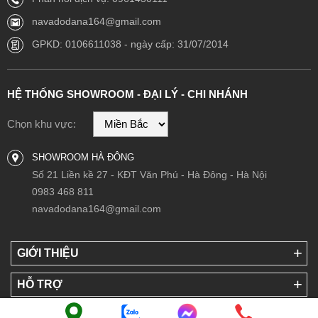
navadodana164@gmail.com
GPKD: 0106611038 - ngày cấp: 31/07/2014
HỆ THỐNG SHOWROOM - ĐẠI LÝ - CHI NHÁNH
Chọn khu vực:
SHOWROOM HÀ ĐÔNG
Số 21 Liền kề 27 - KĐT Văn Phú - Hà Đông - Hà Nội
0983 468 811
navadodana164@gmail.com
GIỚI THIỆU
HỖ TRỢ
LIÊN KẾT VỚI NAVADO