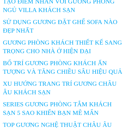
TẠO ĐIỂM NHẤN VỚI GƯƠNG PHÒNG
NGỦ VILLA KHÁCH SẠN
SỬ DỤNG GƯƠNG ĐẶT GHẾ SOFA NÀO
ĐẸP NHẤT
GƯƠNG PHÒNG KHÁCH THIẾT KẾ SANG
TRỌNG CHO NHÀ Ở HIỆN ĐẠI
BỐ TRÍ GƯƠNG PHÒNG KHÁCH ẤN
TƯỢNG VÀ TĂNG CHIỀU SÂU HIỆU QUẢ
XU HƯỚNG TRANG TRÍ GƯƠNG CHÂU
ÂU KHÁCH SẠN
SERIES GƯƠNG PHÒNG TẮM KHÁCH
SẠN 5 SAO KHIẾN BẠN MÊ MẨN
TOP GƯƠNG NGHỆ THUẬT CHÂU ÂU