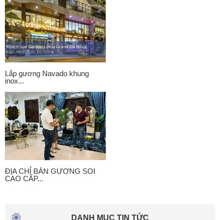
Lắp gương Navado khung
inox...
ĐỊA CHỈ BÁN GƯƠNG SOI
CAO CẤP...
DANH MỤC TIN TỨC