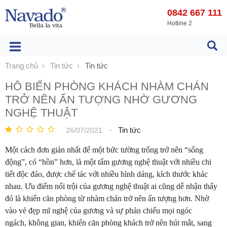
0842 667 111
Hotline 2
Trang chủ
Tin tức
Tin tức
HÔ BIẾN PHÒNG KHÁCH NHÀM CHÁN
TRỞ NÊN ẤN TƯỢNG NHỜ GƯƠNG
NGHỆ THUẬT
-
Tin tức
26/07/2021
Một cách đơn giản nhất để một bức tường trống trở nên “sống
động”, có “hồn” hơn, là một tấm gương nghệ thuật với nhiều chi
tiết độc đáo, được chế tác với nhiều hình dáng, kích thước khác
nhau. Ưu điểm nổi trội của gương nghệ thuật ai cũng dễ nhận thấy
đó là khiến căn phòng từ nhàm chán trở nên ấn tượng hơn. Nhờ
vào vẻ đẹp mĩ nghệ của gương và sự phản chiếu mọi ngóc
ngách, không gian, khiến căn phòng khách trở nên hút mắt, sang