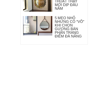
THUẬT THAY
MỚI DỊP ĐẦU
NĂM
5 MẸO NHỎ
NHƯNG CÓ “VÕ”
KHI CHỌN
GƯƠNG BÀN
PHẤN TRANG
ĐIỂM ĐÀ NẴNG