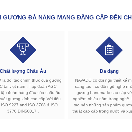
GƯƠNG ĐÀ NẴNG MANG ĐẲNG CẤP ĐẾN CH
Chất lượng Châu Âu
Đa dạng
là đối tác chính thức của gương
NAVADO có đội ngũ thiết kế 
C tại việt nam . Tập đoàn AGC
sáng tạo , có đội ngũ nghệ nh
à tập đoàn hàng đầu của châu âu
gương handmade cao cấp với
xuất gương kính cao cấp.Với tiêu
nghiệm nhiều năm trong nghề 
 ISO 9227 and ISO 3768 & ISO
tạo nên những sản phẩm gươn
3770 DIN50017 .
thuật cao cấp trong nước và xu