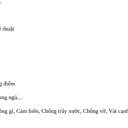
C
 thuật
ng điểm
ng ngủ,...
ng gỉ, Cảm biến, Chống trầy xước, Chống vỡ, Vát cạ