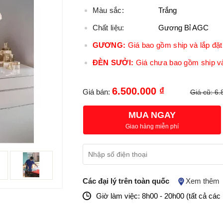
Màu sắc:
Trắng
Chất liệu:
Gương Bỉ AGC
GƯƠNG:
Giá bao gồm ship và lắp đặt 
ĐÈN SƯỞI:
Giá chưa bao gồm ship và
6.500.000 ₫
Giá bán:
Giá cũ:
6.
MUA NGAY
Giao hàng miễn phí
Các đại lý trên toàn quốc
Xem thêm
Giờ làm việc: 8h00 - 20h00 (tất cả các