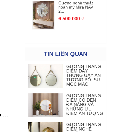
Gương nghệ thuật
hoàn mỹ Mira NAV
2...
6.500.000 ₫
TIN LIÊN QUAN
GƯƠNG TRANG
ĐIỂM DÂY
THỪNG GÂY ẤN
TƯỢNG BỞI SỰ
MỘC MẠC
GƯƠNG TRANG
ĐIỂM CÓ ĐÈN
ĐÀ NẴNG VÀ
NHỮNG ƯU
ĐIỂM ẤN TƯỢNG
nh,…
GƯƠNG TRANG
ĐIỂM NGHỆ