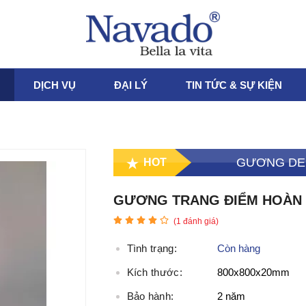
DỊCH VỤ
ĐẠI LÝ
TIN TỨC & SỰ KIỆN
GƯƠNG DE
HOT
GƯƠNG TRANG ĐIỂM HOÀN M
(
1
đánh giá)
Tình trạng:
Còn hàng
Kích thước:
800x800x20mm
Bảo hành:
2 năm