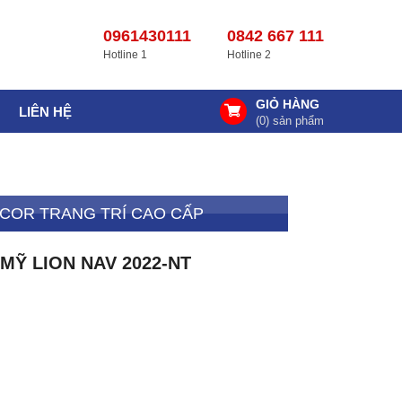
0961430111
0842 667 111
Hotline 1
Hotline 2
GIỎ HÀNG
LIÊN HỆ
(
0
) sản phẩm
COR TRANG TRÍ CAO CẤP
Ỹ LION NAV 2022-NT