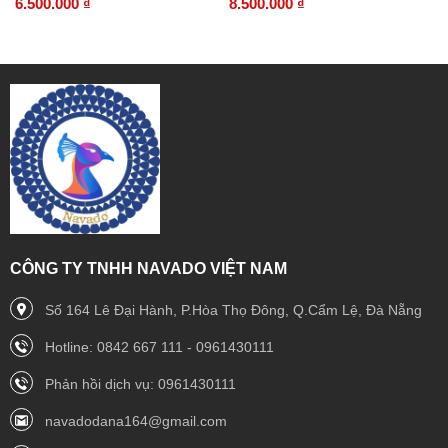
6.500.000 ₫
8.500.000 ₫
CÔNG TY TNHH NAVADO VIỆT NAM
Số 164 Lê Đại Hành, P.Hòa Thọ Đông, Q.Cẩm Lệ, Đà Nẵng
Hotline: 0842 667 111 - 0961430111
Phản hồi dịch vụ: 0961430111
navadodana164@gmail.com