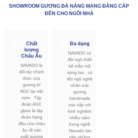
SHOWROOM GƯƠNG ĐÀ NẴNG MANG ĐẲNG CẤP
ĐẾN CHO NGÔI NHÀ
Chất
Đa dạng
lượng
NAVADO có
Châu Âu
đội ngũ thiết
NAVADO là
kế mẫu mã
đối tác chính
sáng tạo , có
thức của
đội ngũ nghệ
gương bỉ
nhân mài
AGC tại việt
gương
nam . Tập
handmade
đoàn AGC
cao cấp với
glass là tập
kinh nghiệm
đoàn hàng
nhiều năm
đầu của châu
trong nghề
âu về sản
.Navado tạo
xuất gương
nên những