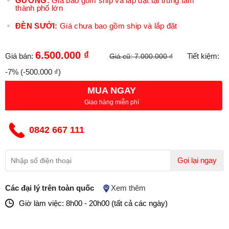
GƯƠNG:
Giá bao gồm ship và lắp đặt tại trung tâm
thành phố lớn
ĐÈN SƯỞI:
Giá chưa bao gồm ship và lắp đặt
6.500.000 ₫
Giá bán:
Tiết kiệm:
Giá cũ:
7.000.000 ₫
-7%
(-500.000 ₫)
MUA NGAY
Giao hàng miễn phí
0842 667 111
Gọi lại ngay
Các đại lý trên toàn quốc
Xem thêm
Giờ làm việc: 8h00 - 20h00 (tất cả các ngày)