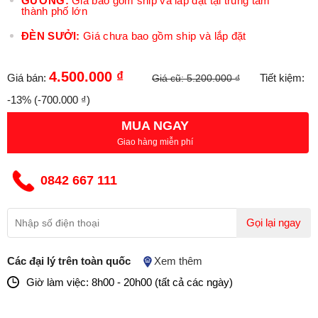
GƯƠNG:
Giá bao gồm ship và lắp đặt tại trung tâm
thành phố lớn
ĐÈN SƯỞI:
Giá chưa bao gồm ship và lắp đặt
4.500.000 ₫
Giá bán:
Tiết kiệm:
Giá cũ:
5.200.000 ₫
-13%
(-700.000 ₫)
MUA NGAY
Giao hàng miễn phí
0842 667 111
Gọi lại ngay
Các đại lý trên toàn quốc
Xem thêm
Giờ làm việc: 8h00 - 20h00 (tất cả các ngày)