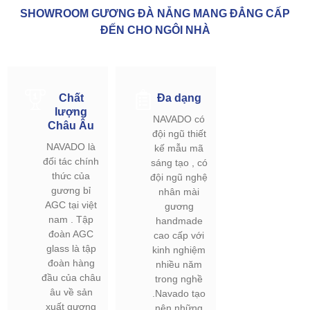
SHOWROOM GƯƠNG ĐÀ NẴNG MANG ĐẲNG CẤP
ĐẾN CHO NGÔI NHÀ
Chất
Đa dạng
lượng
NAVADO có
Châu Âu
đội ngũ thiết
NAVADO là
kế mẫu mã
đối tác chính
sáng tạo , có
thức của
đội ngũ nghệ
gương bỉ
nhân mài
AGC tại việt
gương
nam . Tập
handmade
đoàn AGC
cao cấp với
glass là tập
kinh nghiệm
đoàn hàng
nhiều năm
đầu của châu
trong nghề
âu về sản
.Navado tạo
xuất gương
nên những