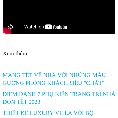
Xem thêm:
MANG TẾT VỀ NHÀ VỚI NHỮNG MẪU
GƯƠNG PHÒNG KHÁCH SIÊU "CHẤT"
ĐIỂM DANH 7 PHỤ KIỆN TRANG TRÍ NHÀ
ĐÓN TẾT 2023
THIẾT KẾ LUXURY VILLA VỚI BỘ