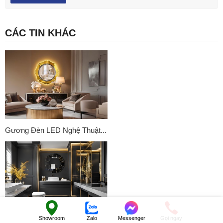
CÁC TIN KHÁC
Gương Đèn LED Nghệ Thuật...
Showroom
Zalo
Messenger
Gọi ngay
Gương bỉ Navado khác