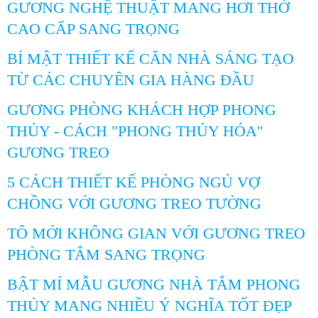
GƯƠNG NGHỆ THUẬT MANG HƠI THỞ
CAO CẤP SANG TRỌNG
BÍ MẬT THIẾT KẾ CĂN NHÀ SÁNG TẠO
TỪ CÁC CHUYÊN GIA HÀNG ĐẦU
GƯƠNG PHÒNG KHÁCH HỢP PHONG
THỦY - CÁCH "PHONG THỦY HÓA"
GƯƠNG TREO
5 CÁCH THIẾT KẾ PHÒNG NGỦ VỢ
CHỒNG VỚI GƯƠNG TREO TƯỜNG
TÔ MỚI KHÔNG GIAN VỚI GƯƠNG TREO
PHÒNG TẮM SANG TRỌNG
BẬT MÍ MẪU GƯƠNG NHÀ TẮM PHONG
THỦY MANG NHIỀU Ý NGHĨA TỐT ĐẸP