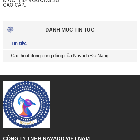
ĐỊA CHỈ BÁN GƯƠNG SOI
CAO CẤP...
DANH MỤC TIN TỨC
Tin tức
Các hoạt động cộng đồng của Navado Đà Nẵng
CÔNG TY TNHH NAVADO VIỆT NAM