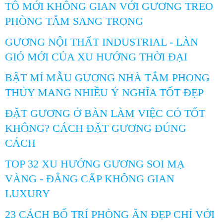
TÔ MỚI KHÔNG GIAN VỚI GƯƠNG TREO
PHÒNG TẮM SANG TRỌNG
GƯƠNG NỘI THẤT INDUSTRIAL - LÀN
GIÓ MỚI CỦA XU HƯỚNG THỜI ĐẠI
BẬT MÍ MẪU GƯƠNG NHÀ TẮM PHONG
THỦY MANG NHIỀU Ý NGHĨA TỐT ĐẸP
ĐẶT GƯƠNG Ở BÀN LÀM VIỆC CÓ TỐT
KHÔNG? CÁCH ĐẶT GƯƠNG ĐÚNG
CÁCH
TOP 32 XU HƯỚNG GƯƠNG SOI MẠ
VÀNG - ĐẲNG CẤP KHÔNG GIAN
LUXURY
23 CÁCH BỐ TRÍ PHÒNG ĂN ĐẸP CHỈ VỚI