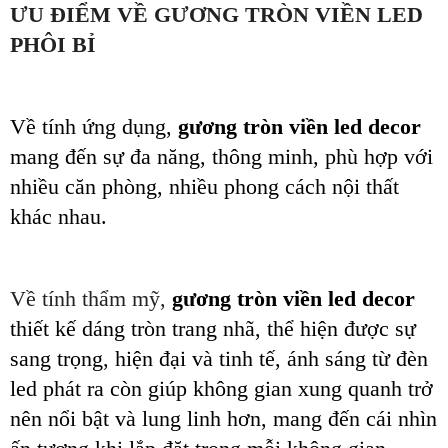
ƯU ĐIỂM VỀ GƯƠNG TRÒN VIỀN LED
PHÔI BỈ
Về tính ứng dụng,
gương
tròn viền
led
decor
mang đến sự đa năng, thông minh,
phù hợp với
nhiều căn phòng, nhiều phong cách
nội thất
khác nhau.
Về tính thẩm mỹ,
gương
tròn viền
led
decor
thiết kế dáng
tròn trang nhã
, thể hiện được sự
sang trọng, hiện đại và tinh tế,
ánh sáng từ đèn
led phát ra còn giúp không gian xung quanh trở
nên nổi bật và lung linh hơn
,
mang đến cái nhìn