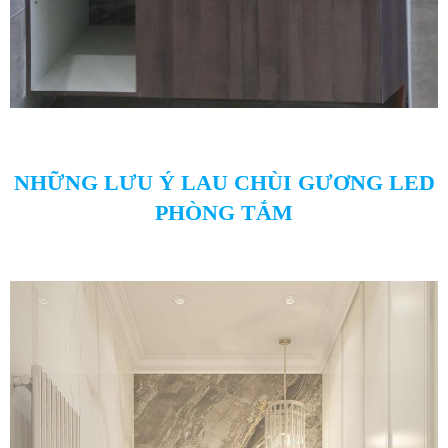
NHỮNG LƯU Ý LAU CHÙI GƯƠNG LED
PHÒNG TẮM