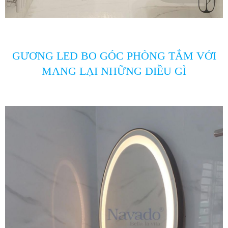
GƯƠNG LED BO GÓC PHÒNG TẮM VỚI
MANG LẠI NHỮNG ĐIỀU GÌ