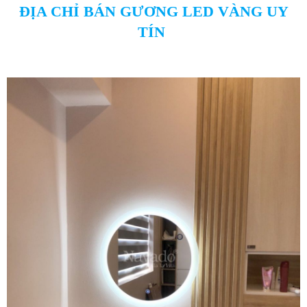
ĐỊA CHỈ BÁN GƯƠNG LED VÀNG UY
TÍN