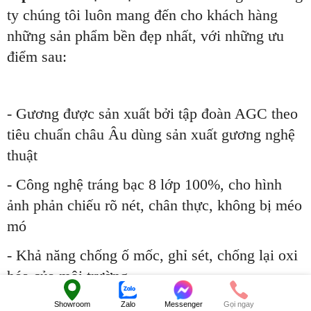
ty chúng tôi luôn mang đến cho khách hàng
những sản phẩm bền đẹp nhất, với những ưu
điểm sau:
- Gương được sản xuất bởi tập đoàn AGC theo
tiêu chuẩn châu Âu dùng sản xuất gương nghệ
thuật
- Công nghệ tráng bạc 8 lớp 100%, cho hình
ảnh phản chiếu rõ nét, chân thực, không bị méo
mó
- Khả năng chống ố mốc, ghỉ sét, chống lại oxi
hóa của môi trường
- Siêu bền, chịu lực khá tốt, giá trị sử dụng
Showroom
Zalo
Messenger
Gọi ngay