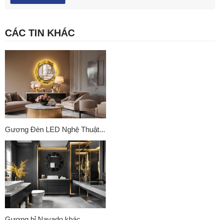
CÁC TIN KHÁC
Gương Đèn LED Nghệ Thuật...
Gương bỉ Navado khác