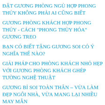
ĐẶT GƯƠNG PHÒNG NGỦ HỢP PHONG
THỦY KHÔNG PHẢI AI CŨNG BIẾT
GƯƠNG PHÒNG KHÁCH HỢP PHONG
THỦY - CÁCH "PHONG THỦY HÓA"
GƯƠNG TREO
BẠN CÓ BIẾT TẶNG GƯƠNG SOI CÓ Ý
NGHĨA THẾ NÀO?
GIẢI PHÁP CHO PHÒNG KHÁCH NHỎ HẸP
VỚI GƯƠNG PHÒNG KHÁCH GHÉP
TƯỜNG NGHỆ THUẬT
GƯƠNG BỈ SOI TOÀN THÂN – VỪA LÀM
ĐẸP NGÔI NHÀ, VỪA MANG LẠI NHIỀU
MAY MẮN