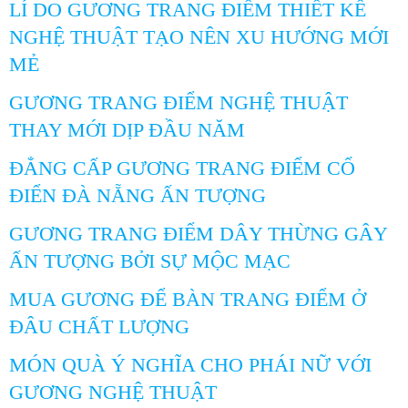
LÍ DO GƯƠNG TRANG ĐIỂM THIẾT KẾ
NGHỆ THUẬT TẠO NÊN XU HƯỚNG MỚI
MẺ
GƯƠNG TRANG ĐIỂM NGHỆ THUẬT
THAY MỚI DỊP ĐẦU NĂM
ĐẲNG CẤP GƯƠNG TRANG ĐIỂM CỔ
ĐIỂN ĐÀ NẴNG ẤN TƯỢNG
GƯƠNG TRANG ĐIỂM DÂY THỪNG GÂY
ẤN TƯỢNG BỞI SỰ MỘC MẠC
MUA GƯƠNG ĐỂ BÀN TRANG ĐIỂM Ở
ĐÂU CHẤT LƯỢNG
MÓN QUÀ Ý NGHĨA CHO PHÁI NỮ VỚI
GƯƠNG NGHỆ THUẬT