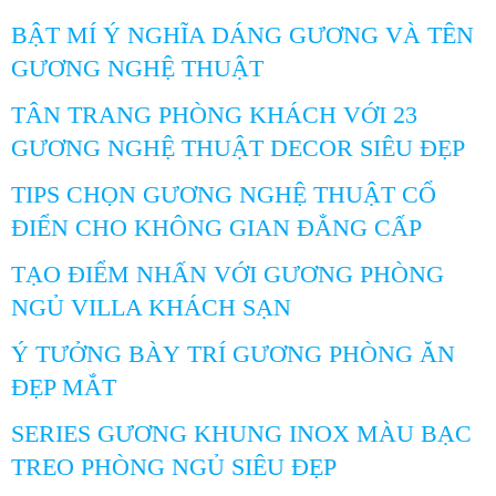
BẬT MÍ Ý NGHĨA DÁNG GƯƠNG VÀ TÊN
GƯƠNG NGHỆ THUẬT
TÂN TRANG PHÒNG KHÁCH VỚI 23
GƯƠNG NGHỆ THUẬT DECOR SIÊU ĐẸP
TIPS CHỌN GƯƠNG NGHỆ THUẬT CỔ
ĐIỂN CHO KHÔNG GIAN ĐẲNG CẤP
TẠO ĐIỂM NHẤN VỚI GƯƠNG PHÒNG
NGỦ VILLA KHÁCH SẠN
Ý TƯỞNG BÀY TRÍ GƯƠNG PHÒNG ĂN
ĐẸP MẮT
SERIES GƯƠNG KHUNG INOX MÀU BẠC
TREO PHÒNG NGỦ SIÊU ĐẸP