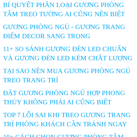
BÍ QUYẾT PHÂN LOẠI GƯƠNG PHÒNG
TẮM TREO TƯỜNG AI CŨNG NÊN BIẾT
GƯƠNG PHÒNG NGỦ - GƯƠNG TRANG
ĐIỂM DECOR SANG TRỌNG
11+ SO SÁNH GƯƠNG ĐÈN LED CHUẨN
VÀ GƯƠNG ĐÈN LED KÉM CHẤT LƯỢNG
TẠI SAO NÊN MUA GƯƠNG PHÒNG NGỦ
TREO TRANG TRÍ
ĐẶT GƯƠNG PHÒNG NGỦ HỢP PHONG
THỦY KHÔNG PHẢI AI CŨNG BIẾT
TOP 7 LỖI SAI KHI TREO GƯƠNG TRANG
TRÍ PHÒNG KHÁCH CẦN TRÁNH NGAY
10+ CÁCH CHỌN GƯƠNG PHÒNG TẮM