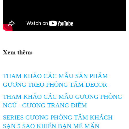
Xem thêm:
THAM KHẢO CÁC MẪU SẢN PHẨM
GƯƠNG TREO PHÒNG TẮM DECOR
THAM KHẢO CÁC MẪU GƯƠNG PHÒNG
NGỦ - GƯƠNG TRANG ĐIỂM
SERIES GƯƠNG PHÒNG TẮM KHÁCH
SẠN 5 SAO KHIẾN BẠN MÊ MẨN